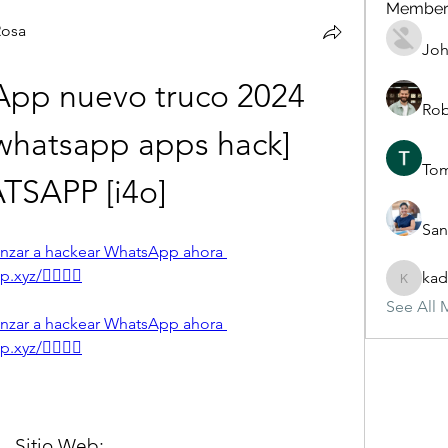
Member
Rosa
Joh
pp nuevo truco 2024 
Rob
whatsapp apps hack] 
To
SAPP [i4o] 
San
menzar a hackear WhatsApp ahora 
xyz/👈🏻👈🏻
kad
kadamra
See All 
menzar a hackear WhatsApp ahora 
xyz/👈🏻👈🏻
Sitio Web: