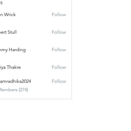
s
n Wrick
Follow
ert Stull
Follow
mmy Harding
Follow
iya Thakre
Follow
amradhika2024
Follow
dhika2024
Members (274)