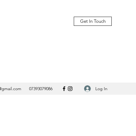
Get In Touch
Log In
@gmail.com
07393079086