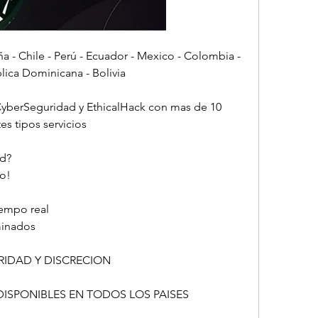
 Chile - Perú - Ecuador - Mexico - Colombia - 
lica Dominicana - Bolivia
CyberSeguridad y EthicalHack con mas de 10 
os servicios                         
                    
                     
al                         
                         
DISCRECION                            
NUESTROS SERVICIOS ESTAN DISPONIBLES EN TODOS LOS PAISES                          