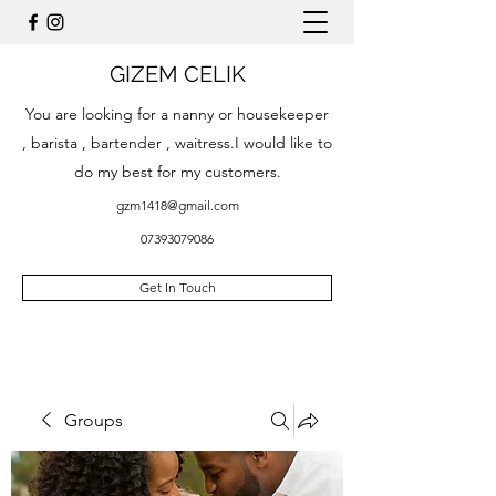
GIZEM CELIK
You are looking for a nanny or housekeeper
, barista , bartender , waitress.I would like to
do my best for my customers.
gzm1418@gmail.com
07393079086
Get In Touch
Groups