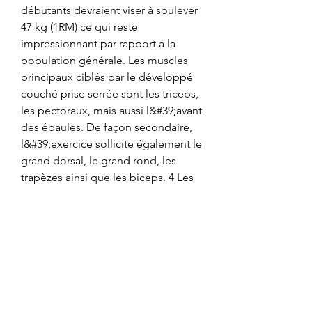
débutants devraient viser à soulever 
47 kg (1RM) ce qui reste 
impressionnant par rapport à la 
population générale. Les muscles 
principaux ciblés par le développé 
couché prise serrée sont les triceps, 
les pectoraux, mais aussi l&#39;avant 
des épaules. De façon secondaire, 
l&#39;exercice sollicite également le 
grand dorsal, le grand rond, les 
trapèzes ainsi que les biceps. 4 Les 
bienfaits du développé couché 
haltères prise serrée. 1 Permet de 
réaliser un entraînement efficace 
avec des poids légers. 2 Limite les 
douleurs aux épaules. 1 Le 
développé incliné avec haltères en 
prise serrée. Développé couché vs 
Développé couché prise serrée : 