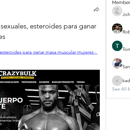
Member
Joh
exuales, esteroides para ganar 
Rob
es
To
esteroides para ganar masa muscular mujeres - 
San
kad
kadamra
See All 