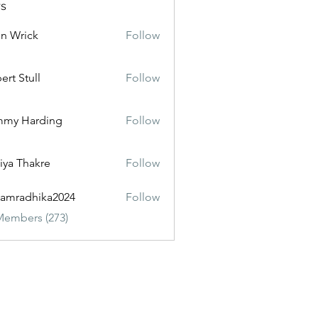
s
n Wrick
Follow
ert Stull
Follow
mmy Harding
Follow
iya Thakre
Follow
amradhika2024
Follow
dhika2024
Members (273)