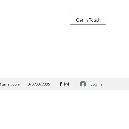
Get In Touch
Log In
@gmail.com
07393079086