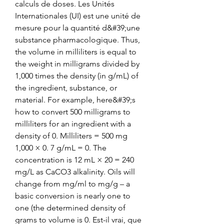
calculs de doses. Les Unités 
Internationales (UI) est une unité de 
mesure pour la quantité d&#39;une 
substance pharmacologique. Thus, 
the volume in milliliters is equal to 
the weight in milligrams divided by 
1,000 times the density (in g/mL) of 
the ingredient, substance, or 
material. For example, here&#39;s 
how to convert 500 milligrams to 
milliliters for an ingredient with a 
density of 0. Milliliters = 500 mg 
1,000 × 0. 7 g/mL = 0. The 
concentration is 12 mL × 20 = 240 
mg/L as CaCO3 alkalinity. Oils will 
change from mg/ml to mg/g – a 
basic conversion is nearly one to 
one (the determined density of 
grams to volume is 0. Est-il vrai, que 