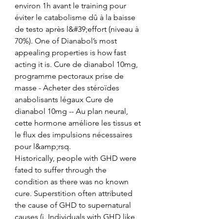
environ 1h avant le training pour 
éviter le catabolisme dû à la baisse 
de testo après l&#39;effort (niveau à 
70%). One of Dianabol’s most 
appealing properties is how fast 
acting it is. Cure de dianabol 10mg, 
programme pectoraux prise de 
masse - Acheter des stéroïdes 
anabolisants légaux Cure de 
dianabol 10mg -- Au plan neural, 
cette hormone améliore les tissus et 
le flux des impulsions nécessaires 
pour l&amp;rsq. 
Historically, people with GHD were 
fated to suffer through the 
condition as there was no known 
cure. Superstition often attributed 
the cause of GHD to supernatural 
causes (i. Individuals with GHD like 