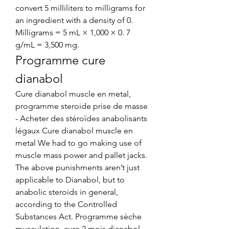
convert 5 milliliters to milligrams for 
an ingredient with a density of 0. 
Milligrams = 5 mL × 1,000 × 0. 7 
g/mL = 3,500 mg. 
Programme cure 
dianabol
Cure dianabol muscle en metal, 
programme steroide prise de masse 
- Acheter des stéroïdes anabolisants 
légaux Cure dianabol muscle en 
metal We had to go making use of 
muscle mass power and pallet jacks. 
The above punishments aren’t just 
applicable to Dianabol, but to 
anabolic steroids in general, 
according to the Controlled 
Substances Act. Programme sèche 
musculation, cure 2 mois dianabol - 