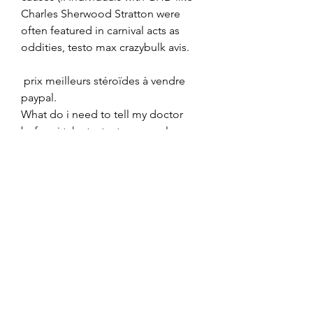
Charles Sherwood Stratton were 
often featured in carnival acts as 
oddities, testo max crazybulk avis.
 prix meilleurs stéroïdes à vendre 
paypal.
What do i need to tell my doctor 
before i take testosterone gel, . 
There are also other positive effects 
of steroids however that are more 
side effects rather than main effects, 
and others that some people might 
find to be beneficial while others 
would not. Steroids can have 
harmful side effects, especially in 
elderly patients, who make up the 
majority of very ill coronavirus 
patients. The drugs may leave 