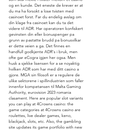
og en kunde. Det eneste de krever er at 
du ma ha forsokt a lose tvisten med 
casinoet forst. Far du endelig avslag om 
din klage fra casinoet kan du ta det 
videre til ADR. Har operatoren konfiskert 
gevinsten din eller bonuspenger pa 
grunn av pastatte brudd pa bonusvilkar 
er dette veien a ga. Det finnes en 
handfull godkjente ADR's i bruk, men 
ofte gar eCogra igjen her ogsa. Men 
husk a sjekke lisensen for a se noyaktig 
hvilken ADR som har med ditt casino a 
gjore. MGA sin filosofi er a regulere de 
ulike sektorene i spillindustrien som faller 
innenfor kompetansen til Malta Gaming 
Authority, eurovision 2023 romania 
clasament. Here are popular slot variants 
you can play at 4Crowns casino: the 
game categories at 4Crowns casino are 
roulettes, live dealer games, keno, 
blackjack, slots, etc. Also, the gambling 
site updates its game portfolio with new 