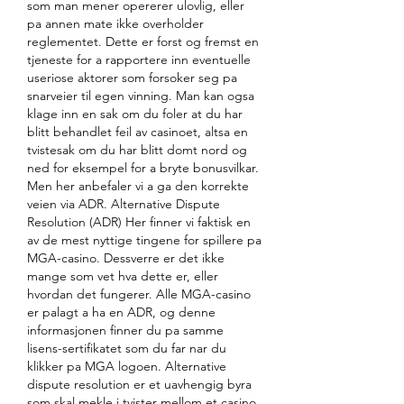
som man mener opererer ulovlig, eller 
pa annen mate ikke overholder 
reglementet. Dette er forst og fremst en 
tjeneste for a rapportere inn eventuelle 
useriose aktorer som forsoker seg pa 
snarveier til egen vinning. Man kan ogsa 
klage inn en sak om du foler at du har 
blitt behandlet feil av casinoet, altsa en 
tvistesak om du har blitt domt nord og 
ned for eksempel for a bryte bonusvilkar. 
Men her anbefaler vi a ga den korrekte 
veien via ADR. Alternative Dispute 
Resolution (ADR) Her finner vi faktisk en 
av de mest nyttige tingene for spillere pa 
MGA-casino. Dessverre er det ikke 
mange som vet hva dette er, eller 
hvordan det fungerer. Alle MGA-casino 
er palagt a ha en ADR, og denne 
informasjonen finner du pa samme 
lisens-sertifikatet som du far nar du 
klikker pa MGA logoen. Alternative 
dispute resolution er et uavhengig byra 
som skal mekle i tvister mellom et casino 