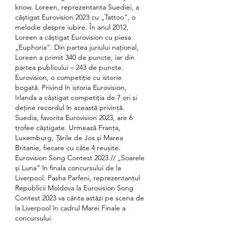
know. Loreen, reprezentanta Suediei, a 
câștigat Eurovision 2023 cu „Tattoo”, o 
melodie despre iubire. În anul 2012, 
Loreen a câștigat Eurovision cu piesa 
„Euphoria”. Din partea juriului național, 
Loreen a primit 340 de puncte, iar din 
partea publicului – 243 de puncte. 
Eurovision, o competiție cu istorie 
bogată. Privind în istoria Eurovision, 
Irlanda a câștigat competiția de 7 ori și 
deține recordul în această privință. 
Suedia, favorita Eurovision 2023, are 6 
trofee câștigate. Urmează Franța, 
Luxemburg, Țările de Jos și Marea 
Britanie, fiecare cu câte 4 reușite. 
Eurovision Song Contest 2023 // „Soarele 
și Luna” în finala concursului de la 
Liverpool. Pasha Parfeni, reprezentantul 
Republicii Moldova la Eurovision Song 
Contest 2023 va cânta astăzi pe scena de 
la Liverpool în cadrul Marei Finale a 
concursului. 