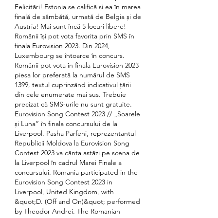
Felicitări! Estonia se califică și ea în marea 
finală de sâmbătă, urmată de Belgia și de 
Austria! Mai sunt încă 5 locuri libere! 
Românii își pot vota favorita prin SMS în 
finala Eurovision 2023. Din 2024, 
Luxembourg se întoarce în concurs. 
Românii pot vota în finala Eurovision 2023 
piesa lor preferată la numărul de SMS 
1399, textul cuprinzând indicativul țării 
din cele enumerate mai sus. Trebuie 
precizat că SMS-urile nu sunt gratuite. 
Eurovision Song Contest 2023 // „Soarele 
și Luna” în finala concursului de la 
Liverpool. Pasha Parfeni, reprezentantul 
Republicii Moldova la Eurovision Song 
Contest 2023 va cânta astăzi pe scena de 
la Liverpool în cadrul Marei Finale a 
concursului. Romania participated in the 
Eurovision Song Contest 2023 in 
Liverpool, United Kingdom, with 
&quot;D. (Off and On)&quot; performed 
by Theodor Andrei. The Romanian 