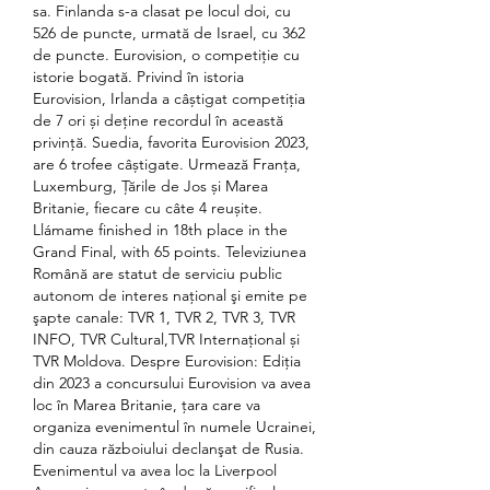
sa. Finlanda s-a clasat pe locul doi, cu 
526 de puncte, urmată de Israel, cu 362 
de puncte. Eurovision, o competiție cu 
istorie bogată. Privind în istoria 
Eurovision, Irlanda a câștigat competiția 
de 7 ori și deține recordul în această 
privință. Suedia, favorita Eurovision 2023, 
are 6 trofee câștigate. Urmează Franța, 
Luxemburg, Țările de Jos și Marea 
Britanie, fiecare cu câte 4 reușite. 
Llámame finished in 18th place in the 
Grand Final, with 65 points. Televiziunea 
Română are statut de serviciu public 
autonom de interes naţional şi emite pe 
şapte canale: TVR 1, TVR 2, TVR 3, TVR 
INFO, TVR Cultural,TVR Internaţional și 
TVR Moldova. Despre Eurovision: Ediţia 
din 2023 a concursului Eurovision va avea 
loc în Marea Britanie, ţara care va 
organiza evenimentul în numele Ucrainei, 
din cauza războiului declanşat de Rusia. 
Evenimentul va avea loc la Liverpool 