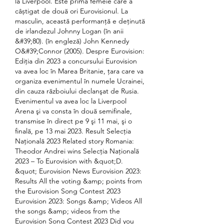
la Liverpool. Este prima femeie care a 
câștigat de două ori Eurovisionul. La 
masculin, această performanță e deținută 
de irlandezul Johnny Logan (în anii 
&#39;80). (în engleză) John Kennedy 
O&#39;Connor (2005). Despre Eurovision: 
Ediţia din 2023 a concursului Eurovision 
va avea loc în Marea Britanie, ţara care va 
organiza evenimentul în numele Ucrainei, 
din cauza războiului declanşat de Rusia. 
Evenimentul va avea loc la Liverpool 
Arena şi va consta în două semifinale, 
transmise în direct pe 9 şi 11 mai, şi o 
finală, pe 13 mai 2023. Result Selecția 
Națională 2023 Related story Romania: 
Theodor Andrei wins Selecția Națională 
2023 – To Eurovision with &quot;D. 
&quot; Eurovision News Eurovision 2023: 
Results All the voting &amp; points from 
the Eurovision Song Contest 2023 
Eurovision 2023: Songs &amp; Videos All 
the songs &amp; videos from the 
Eurovision Song Contest 2023 Did you 