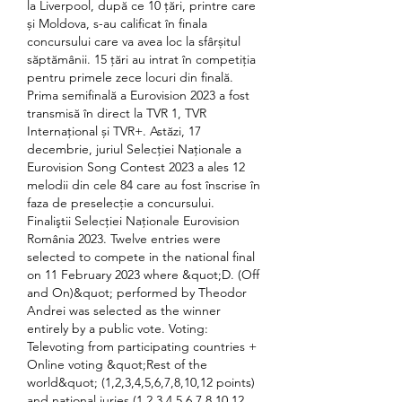
la Liverpool, după ce 10 țări, printre care 
și Moldova, s-au calificat în finala 
concursului care va avea loc la sfârșitul 
săptămânii. 15 țări au intrat în competiția 
pentru primele zece locuri din finală. 
Prima semifinală a Eurovision 2023 a fost 
transmisă în direct la TVR 1, TVR 
Internaţional și TVR+. Astăzi, 17 
decembrie, juriul Selecţiei Naţionale a 
Eurovision Song Contest 2023 a ales 12 
melodii din cele 84 care au fost înscrise în 
faza de preselecţie a concursului. 
Finaliştii Selecţiei Naţionale Eurovision 
România 2023. Twelve entries were 
selected to compete in the national final 
on 11 February 2023 where &quot;D. (Off 
and On)&quot; performed by Theodor 
Andrei was selected as the winner 
entirely by a public vote. Voting: 
Televoting from participating countries + 
Online voting &quot;Rest of the 
world&quot; (1,2,3,4,5,6,7,8,10,12 points) 
and national juries (1,2,3,4,5,6,7,8,10,12 