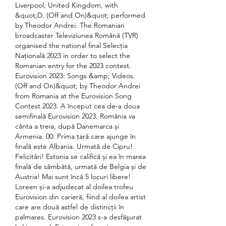
Liverpool, United Kingdom, with 
&quot;D. (Off and On)&quot; performed 
by Theodor Andrei. The Romanian 
broadcaster Televiziunea Română (TVR) 
organised the national final Selecția 
Națională 2023 in order to select the 
Romanian entry for the 2023 contest. 
Eurovision 2023: Songs &amp; Videos. 
(Off and On)&quot; by Theodor Andrei 
from Romania at the Eurovision Song 
Contest 2023. A început cea de-a doua 
semifinală Eurovision 2023. România va 
cânta a treia, după Danemarca și 
Armenia. 00: Prima țară care ajunge în 
finală este Albania. Urmată de Cipru! 
Felicitări! Estonia se califică și ea în marea 
finală de sâmbătă, urmată de Belgia și de 
Austria! Mai sunt încă 5 locuri libere! 
Loreen și-a adjudecat al doilea trofeu 
Eurovision din carieră, fiind al doilea artist 
care are două astfel de distincții în 
palmares. Eurovision 2023 s-a desfăşurat 