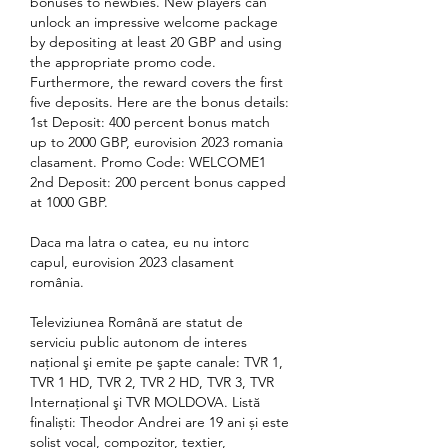
bonuses to newbies. New players can 
unlock an impressive welcome package 
by depositing at least 20 GBP and using 
the appropriate promo code. 
Furthermore, the reward covers the first 
five deposits. Here are the bonus details: 
1st Deposit: 400 percent bonus match 
up to 2000 GBP, eurovision 2023 romania 
clasament. Promo Code: WELCOME1 
2nd Deposit: 200 percent bonus capped 
at 1000 GBP.
Daca ma latra o catea, eu nu intorc 
capul, eurovision 2023 clasament 
românia.
Televiziunea Română are statut de 
serviciu public autonom de interes 
naţional şi emite pe şapte canale: TVR 1, 
TVR 1 HD, TVR 2, TVR 2 HD, TVR 3, TVR 
Internaţional şi TVR MOLDOVA. Listă 
finaliști: Theodor Andrei are 19 ani și este 
solist vocal, compozitor, textier, 