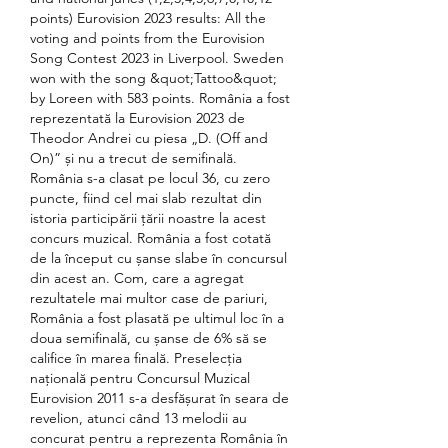
points) Eurovision 2023 results: All the 
voting and points from the Eurovision 
Song Contest 2023 in Liverpool. Sweden 
won with the song &quot;Tattoo&quot; 
by Loreen with 583 points. România a fost 
reprezentată la Eurovision 2023 de 
Theodor Andrei cu piesa „D. (Off and 
On)” și nu a trecut de semifinală. 
România s-a clasat pe locul 36, cu zero 
puncte, fiind cel mai slab rezultat din 
istoria participării țării noastre la acest 
concurs muzical. România a fost cotată 
de la început cu șanse slabe în concursul 
din acest an. Com, care a agregat 
rezultatele mai multor case de pariuri, 
România a fost plasată pe ultimul loc în a 
doua semifinală, cu șanse de 6% să se 
califice în marea finală. Preselecția 
națională pentru Concursul Muzical 
Eurovision 2011 s-a desfășurat în seara de 
revelion, atunci când 13 melodii au 
concurat pentru a reprezenta România în 