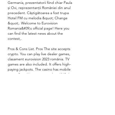
Germania, prezentatorii fiind chiar Paula 
și Ovi, reprezentanții României din anul 
precedent. Câștigătoarea a fost trupa 
Hotel FM cu melodia &quot; Change 
&quot;. Welcome to Eurovision 
Romania&#39;s official page! Here you 
can find the latest news about the 
contest,. 
Pros & Cons List. Pros The site accepts 
crypto. You can play live dealer games, 
clasament eurovision 2023 românia. TV 
games are also included. It offers high-
paying jackpots. The casino has mobile 
apps. Cons You must complete KYC. Is 
bitcoin casino mga Legit? Yes, bitcoin 
casino mga casino was established under 
the laws of Curacao. This means the site 
is legit. The Curacao gaming license 
ensures that the casino only offers fair 
games. These games must use the 
random number generator. The license 