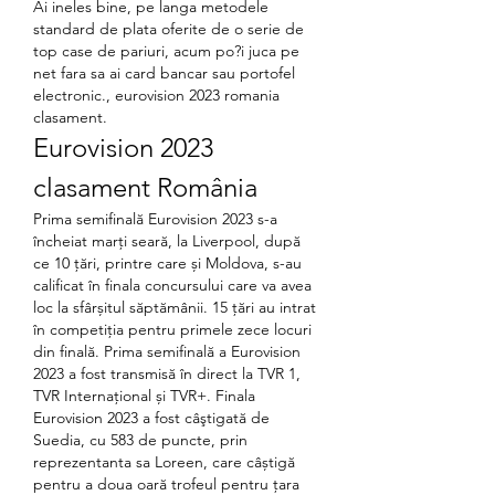
Ai ineles bine, pe langa metodele 
standard de plata oferite de o serie de 
top case de pariuri, acum po?i juca pe 
net fara sa ai card bancar sau portofel 
electronic., eurovision 2023 romania 
clasament.
Eurovision 2023 
clasament România
Prima semifinală Eurovision 2023 s-a 
încheiat marți seară, la Liverpool, după 
ce 10 țări, printre care și Moldova, s-au 
calificat în finala concursului care va avea 
loc la sfârșitul săptămânii. 15 țări au intrat 
în competiția pentru primele zece locuri 
din finală. Prima semifinală a Eurovision 
2023 a fost transmisă în direct la TVR 1, 
TVR Internaţional și TVR+. Finala 
Eurovision 2023 a fost câştigată de 
Suedia, cu 583 de puncte, prin 
reprezentanta sa Loreen, care câștigă 
pentru a doua oară trofeul pentru țara 