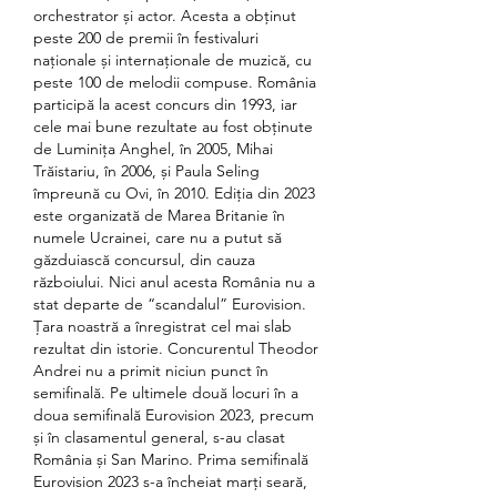
orchestrator și actor. Acesta a obținut 
peste 200 de premii în festivaluri 
naționale și internaționale de muzică, cu 
peste 100 de melodii compuse. România 
participă la acest concurs din 1993, iar 
cele mai bune rezultate au fost obținute 
de Luminița Anghel, în 2005, Mihai 
Trăistariu, în 2006, și Paula Seling 
împreună cu Ovi, în 2010. Ediţia din 2023 
este organizată de Marea Britanie în 
numele Ucrainei, care nu a putut să 
găzduiască concursul, din cauza 
războiului. Nici anul acesta România nu a 
stat departe de “scandalul” Eurovision. 
Țara noastră a înregistrat cel mai slab 
rezultat din istorie. Concurentul Theodor 
Andrei nu a primit niciun punct în 
semifinală. Pe ultimele două locuri în a 
doua semifinală Eurovision 2023, precum 
și în clasamentul general, s-au clasat 
România și San Marino. Prima semifinală 
Eurovision 2023 s-a încheiat marți seară, 