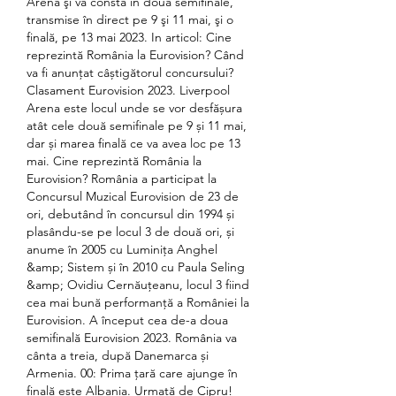
Arena şi va consta în două semifinale, 
transmise în direct pe 9 şi 11 mai, şi o 
finală, pe 13 mai 2023. In articol: Cine 
reprezintă România la Eurovision? Când 
va fi anunțat câștigătorul concursului? 
Clasament Eurovision 2023. Liverpool 
Arena este locul unde se vor desfășura 
atât cele două semifinale pe 9 și 11 mai, 
dar și marea finală ce va avea loc pe 13 
mai. Cine reprezintă România la 
Eurovision? România a participat la 
Concursul Muzical Eurovision de 23 de 
ori, debutând în concursul din 1994 și 
plasându-se pe locul 3 de două ori, și 
anume în 2005 cu Luminița Anghel 
&amp; Sistem și în 2010 cu Paula Seling 
&amp; Ovidiu Cernăuțeanu, locul 3 fiind 
cea mai bună performanță a României la 
Eurovision. A început cea de-a doua 
semifinală Eurovision 2023. România va 
cânta a treia, după Danemarca și 
Armenia. 00: Prima țară care ajunge în 
finală este Albania. Urmată de Cipru! 