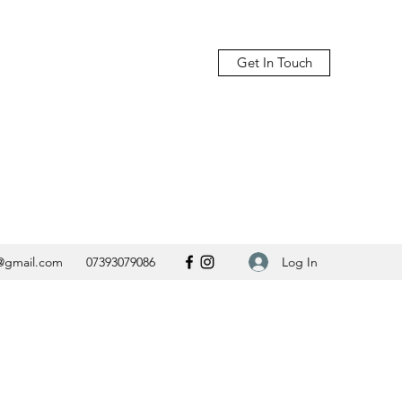
Get In Touch
Log In
@gmail.com
07393079086