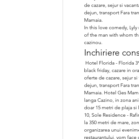
de cazare, sejur si vaca
dejun, transport Fara tran
Mamaia. 
In this love comedy, Lyly
of the man with whom the
cazinou.
Inchiriere con
 Hotel Florida - Florida 3* Mamaia, Litoralul Romanesc, Romania, 1 mai, 
black friday, cazare in oras
oferte de cazare, sejur 
dejun, transport Fara tran
Mamaia. Hotel Ges Mamaia 4
langa Cazino, in zona anim
doar 15 metri de plaja si
10, Sole Residence - Rafi
la 350 metri de mare, zon
organizarea unui evenime
restaurantului, vom face 