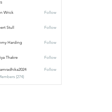
s
n Wrick
Follow
ert Stull
Follow
mmy Harding
Follow
iya Thakre
Follow
amradhika2024
Follow
dhika2024
Members (274)