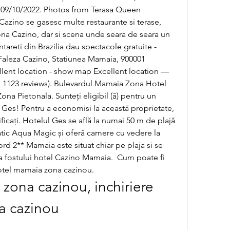
 09/10/2022. Photos from Terasa Queen 
Cazino se gasesc multe restaurante si terase, 
na Cazino, dar si scena unde seara de seara un 
areti din Brazilia dau spectacole gratuite - 
aleza Cazino, Statiunea Mamaia, 900001 
ent location - show map Excellent location — 
m 1123 reviews). Bulevardul Mamaia Zona Hotel 
Zona Pietonala. Sunteți eligibil (ă) pentru un 
Ges! Pentru a economisi la această proprietate, 
ficați. Hotelul Ges se află la numai 50 m de plajă 
atic Aqua Magic și oferă camere cu vedere la 
d 2** Mamaia este situat chiar pe plaja si se 
a a fostului hotel Cazino Mamaia.  Cum poate fi 
 hotel mamaia zona cazinou.
ona cazinou, inchiriere 
a cazinou