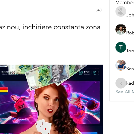
Member
Joh
inou, inchiriere constanta zona 
Rob
To
San
kad
kadamra
See All 