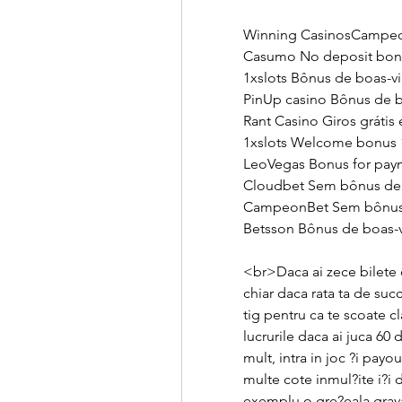
Winning CasinosCampeon
Casumo No deposit bonus
1xslots Bônus de boas-vi
PinUp casino Bônus de b
Rant Casino Giros grátis 
1xslots Welcome bonus 1
LeoVegas Bonus for paym
Cloudbet Sem bônus de d
CampeonBet Sem bônus 
Betsson Bônus de boas-vi
<br>Daca ai zece bilete d
chiar daca rata ta de suc
tig pentru ca te scoate cl
lucrurile daca ai juca 60 d
mult, intra in joc ?i payou
multe cote inmul?ite i?i d
exemplu o gre?eala grava 