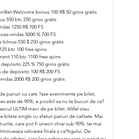
Bet Welcome bonus 100 R$ 50 giros grátis
 550 btc 250 giros grátis
ndas 1250 R$ 700 FS
oas-vindas 5000 % 700 FS
e bônus 550 $ 250 giros grátis
25 btc 100 free spins
ent 110 btc 1100 free spins
epósito 225 % 750 giros grátis
de depósito 100 R$ 200 FS
ndas 2000 R$ 200 giros grátis
e pariuri cu cate ?ase evenimente pe bilet, 
ces este de 90%, e posibil sa nu te bucuri de ca?
asicul ULTIM meci de pe bilet. Altfel stau 
e bilete single cu sfaturi pariuri de calitate. Mai 
t-urile, care pot fi uneori chiar sub 90%. Iar mai 
iminueaza valoarea finala a ca?tigului. De 
de arbitraj, care lasa echipa pe care ai pariat cu 