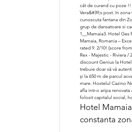
cât de curand cu poze !!
Vera&#39;s post. In zona 
cunoscuta fantana din Zo
grup de dansatoare si cant
1__Mamaia3. Hotel Ges F
Mamaia, Romania – Excell
rated 9. 2/10! (score fro
Rex - Majestic - Riviera / 
discount Genius la Hotel 
trebuie doar să vă autenti
și la 650 m de parcul acv
mare. Hostelul Cazino Nor
afla intr-o aripa renovat
folosit capitalul social,
Hotel Mamaia z
constanta zon