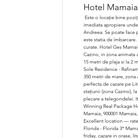
Hotel Mamaia
 Este o locație bine poziționată, în zona Cazino Mamaia, terase în 
imediata apropiere unde 
Andreea. Se poate face p
este statia de îmbarcare. 
curate. Hotel Ges Mamaia 4
Cazino, in zona animata a 
15 metri de plaja si la 2
Sole Residence - Rafiname
350 metri de mare, zona 
perfecta de cazare pe Lit
staţiunii (zona Cazino), la
plecare a telegondelei. 
Winning Real Package Ho
Mamaia, 900001 Mamaia, 
Excellent location — rate
Florida - Florida 3* Mama
friday, cazare in orase, lit