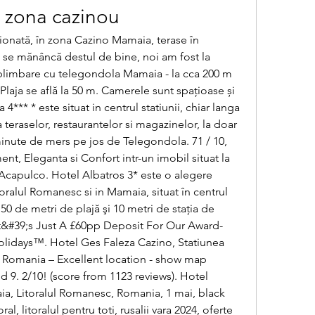
 zona cazinou
se mănâncă destul de bine, noi am fost la 
limbare cu telegondola Mamaia - la cca 200 m 
Plaja se află la 50 m. Camerele sunt spațioase și 
*** * este situat in centrul statiunii, chiar langa 
teraselor, restaurantelor si magazinelor, la doar 
 minute de mers pe jos de Telegondola. 71 / 10, 
nt, Eleganta si Confort intr-un imobil situat la 
Acapulco. Hotel Albatros 3* este o alegere 
oralul Romanesc si in Mamaia, situat în centrul 
 50 de metri de plajă şi 10 metri de staţia de 
It&#39;s Just A £60pp Deposit For Our Award-
lidays™. Hotel Ges Faleza Cazino, Statiunea 
Romania – Excellent location - show map 
d 9. 2/10! (score from 1123 reviews). Hotel 
ia, Litoralul Romanesc, Romania, 1 mai, black 
oral, litoralul pentru toti, rusalii vara 2024, oferte 