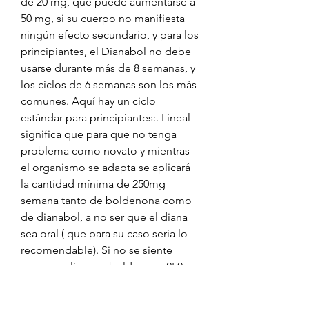
de 20 mg, que puede aumentarse a 
50 mg, si su cuerpo no manifiesta 
ningún efecto secundario, y para los 
principiantes, el Dianabol no debe 
usarse durante más de 8 semanas, y 
los ciclos de 6 semanas son los más 
comunes. Aquí hay un ciclo 
estándar para principiantes:. Lineal 
significa que para que no tenga 
problema como novato y mientras 
el organismo se adapta se aplicará 
la cantidad mínima de 250mg 
semana tanto de boldenona como 
de dianabol, a no ser que el diana 
sea oral ( que para su caso sería lo 
recomendable). Si no se siente 
seguro aplíquese boldenona 250 
mg y nandrolona 250mg semana 
por 8. Aquí hay un buen ciclo de 