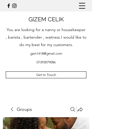
GIZEM CELIK
You are looking for a nanny or housekeeper
, barista , bartender , waitress.I would like to
do my best for my customers.
gzm1418@gmail.com
07393079086
Get In Touch
Groups