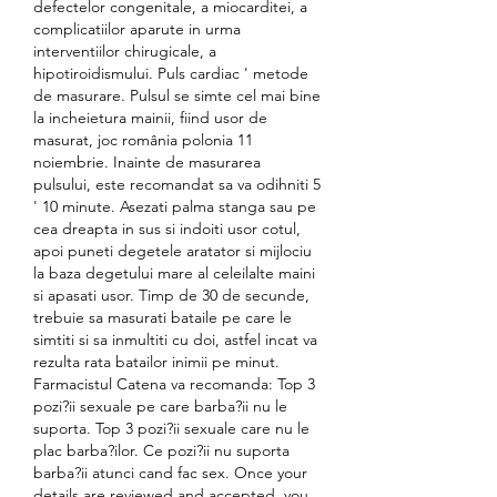
defectelor congenitale, a miocarditei, a 
complicatiilor aparute in urma 
interventiilor chirugicale, a 
hipotiroidismului. Puls cardiac ' metode 
de masurare. Pulsul se simte cel mai bine 
la incheietura mainii, fiind usor de 
masurat, joc românia polonia 11 
noiembrie. Inainte de masurarea 
pulsului, este recomandat sa va odihniti 5 
' 10 minute. Asezati palma stanga sau pe 
cea dreapta in sus si indoiti usor cotul, 
apoi puneti degetele aratator si mijlociu 
la baza degetului mare al celeilalte maini 
si apasati usor. Timp de 30 de secunde, 
trebuie sa masurati bataile pe care le 
simtiti si sa inmultiti cu doi, astfel incat va 
rezulta rata batailor inimii pe minut. 
Farmacistul Catena va recomanda: Top 3 
pozi?ii sexuale pe care barba?ii nu le 
suporta. Top 3 pozi?ii sexuale care nu le 
plac barba?ilor. Ce pozi?ii nu suporta 
barba?ii atunci cand fac sex. Once your 
details are reviewed and accepted, you 