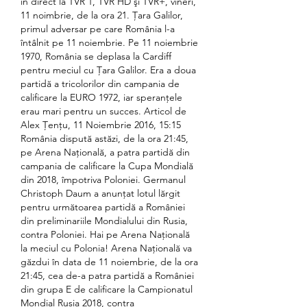
în direct la TVR 1, TVR HD şi TVR+, vineri, 
11 noimbrie, de la ora 21. Ţara Galilor, 
primul adversar pe care România l-a 
întâlnit pe 11 noiembrie. Pe 11 noiembrie 
1970, România se deplasa la Cardiff 
pentru meciul cu Ţara Galilor. Era a doua 
partidă a tricolorilor din campania de 
calificare la EURO 1972, iar speranţele 
erau mari pentru un succes. Articol de 
Alex Țențu, 11 Noiembrie 2016, 15:15 
România dispută astăzi, de la ora 21:45, 
pe Arena Națională, a patra partidă din 
campania de calificare la Cupa Mondială 
din 2018, împotriva Poloniei. Germanul 
Christoph Daum a anunțat lotul lărgit 
pentru următoarea partidă a României 
din preliminariile Mondialului din Rusia, 
contra Poloniei. Hai pe Arena Națională 
la meciul cu Polonia! Arena Națională va 
găzdui în data de 11 noiembrie, de la ora 
21:45, cea de-a patra partidă a României 
din grupa E de calificare la Campionatul 
Mondial Rusia 2018, contra 