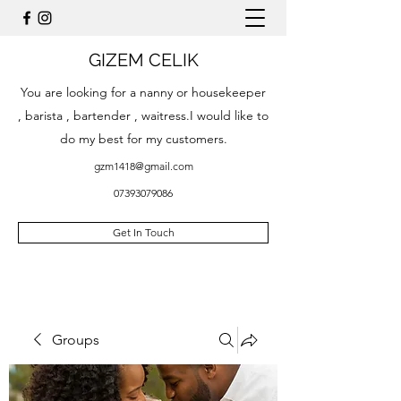
GIZEM CELIK
You are looking for a nanny or housekeeper
, barista , bartender , waitress.I would like to
do my best for my customers.
gzm1418@gmail.com
07393079086
Get In Touch
Groups