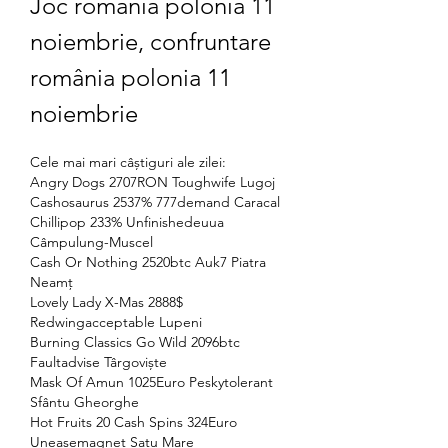
Joc românia polonia 11 
noiembrie, confruntare 
românia polonia 11 
noiembrie
Cele mai mari câștiguri ale zilei:
Angry Dogs 2707RON Toughwife Lugoj 
Cashosaurus 2537% 777demand Caracal 
Chillipop 233% Unfinishedeuua 
Câmpulung-Muscel 
Cash Or Nothing 2520btc Auk7 Piatra 
Neamț 
Lovely Lady X-Mas 2888$ 
Redwingacceptable Lupeni 
Burning Classics Go Wild 2096btc 
Faultadvise Târgoviște 
Mask Of Amun 1025Euro Peskytolerant 
Sfântu Gheorghe 
Hot Fruits 20 Cash Spins 324Euro 
Uneasemagnet Satu Mare 