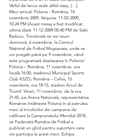
Vârful de lance vede altfel viața, […]. 
Meci amical: Polonia - România, 14 
noiembrie 2009, Varşovia. 11-02-2009, 
10:24 PM (Acest mesaj a fost modificat 
ultima dată: 11-12-2009 05:40 PM de Sebi 
Raducu. Tricolorele se vor reuni 
duminică, 6 noiembrie, la Centrul 
Național de Fotbal Mogoșoaia, unde se 
vor pregăti până pe 9 noiembrie, când 
este programată deplasarea în Polonia! 
Polonia – România, 11 noiembrie, ora 
locală 16:00, stadionul Municipal Sports 
Club KSZO; România – Cehia, 15 
noiembrie, ora 18:15, stadion Arcul de 
Triumf. Vineri, 11 noiembrie, de la ora 
21:45, pe Arena Nationala, reprezentativa 
României întâlneste Polonia în al patrulea 
meci al tricolorilor din campania de 
calificare la Campionatului Mondial 2018, 
iar Federatia Româna de Fotbal a 
publicat un ghid pentru suporterii care 
vor participa la acest meci. Echipa 