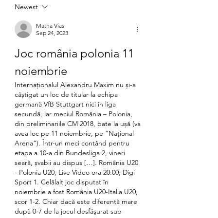
Newest
Matha Vias
Sep 24, 2023
Joc românia polonia 11 
noiembrie
Internaționalul Alexandru Maxim nu și-a 
câștigat un loc de titular la echipa 
germană VfB Stuttgart nici în liga 
secundă, iar meciul România – Polonia, 
din preliminariile CM 2018, bate la ușă (va 
avea loc pe 11 noiembrie, pe ”Național 
Arena”). Într-un meci contând pentru 
etapa a 10-a din Bundesliga 2, vineri 
seară, șvabii au dispus […]. România U20 
- Polonia U20, Live Video ora 20:00, Digi 
Sport 1. Celălalt joc disputat în 
noiembrie a fost România U20-Italia U20, 
scor 1-2. Chiar dacă este diferenţă mare 
după 0-7 de la jocul desfăşurat sub 