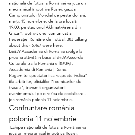
națională de fotbal a României va juca un 
meci amical împotriva Rusiei, gazda 
Campionatului Mondial de peste doi ani, 
marți, 15 noiembrie, de la ora locală 
19:00, pe stadionul Akhmat-Arena din 
Groznîi, potrivit unui comunicat al 
Federației Române de Fotbal. 383 talking 
about this · 6,467 were here. 
L&#39;Accademia di Romania svolge la 
propria attività in base all&#39;Accordo 
Culturale tra la Romania e l&#39;It 
Accademia di Romania | Rome. 
Rugam toi spectatorii sa respecte indica?
iile arbitrilor, oficialilor ?i comisarilor de 
traseu ', transmit organizatorii 
evenimentului pe o re?ea de socializare., 
joc românia polonia 11 noiembrie.
Confruntare românia 
polonia 11 noiembrie
 Echipa națională de fotbal a României va 
juca un meci amical împotriva Rusiei, 