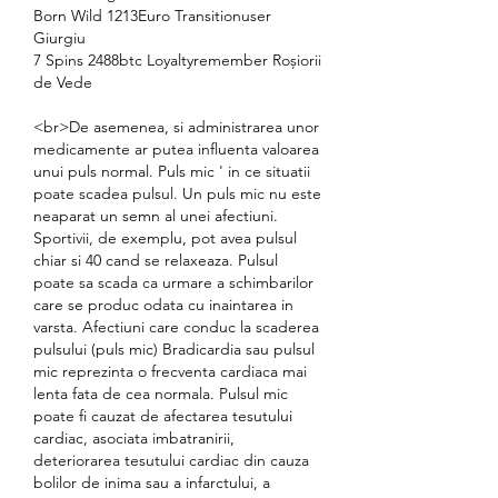
Born Wild 1213Euro Transitionuser 
Giurgiu 
7 Spins 2488btc Loyaltyremember Roșiorii 
de Vede 
<br>De asemenea, si administrarea unor 
medicamente ar putea influenta valoarea 
unui puls normal. Puls mic ' in ce situatii 
poate scadea pulsul. Un puls mic nu este 
neaparat un semn al unei afectiuni. 
Sportivii, de exemplu, pot avea pulsul 
chiar si 40 cand se relaxeaza. Pulsul 
poate sa scada ca urmare a schimbarilor 
care se produc odata cu inaintarea in 
varsta. Afectiuni care conduc la scaderea 
pulsului (puls mic) Bradicardia sau pulsul 
mic reprezinta o frecventa cardiaca mai 
lenta fata de cea normala. Pulsul mic 
poate fi cauzat de afectarea tesutului 
cardiac, asociata imbatranirii, 
deteriorarea tesutului cardiac din cauza 
bolilor de inima sau a infarctului, a 