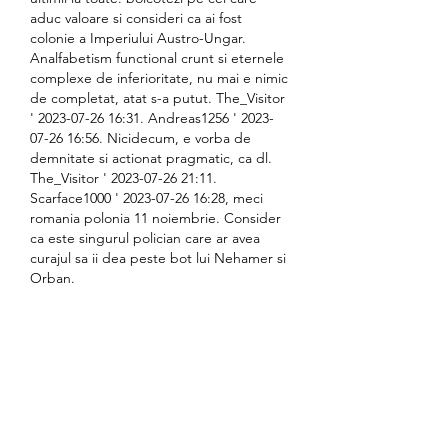
aduc valoare si consideri ca ai fost 
colonie a Imperiului Austro-Ungar. 
Analfabetism functional crunt si eternele 
complexe de inferioritate, nu mai e nimic 
de completat, atat s-a putut. The_Visitor 
' 2023-07-26 16:31. Andreas1256 ' 2023-
07-26 16:56. Nicidecum, e vorba de 
demnitate si actionat pragmatic, ca dl. 
The_Visitor ' 2023-07-26 21:11. 
Scarface1000 ' 2023-07-26 16:28, meci 
romania polonia 11 noiembrie. Consider 
ca este singurul polician care ar avea 
curajul sa ii dea peste bot lui Nehamer si 
Orban.
Book & Travel isi rezerva dreptul de a 
modifica continutul si formatul paginii de 
web travos. COVID-19 Datorita situa?iei 
legate de pandemia COVID19, va rugam 
sa fi?i con?tien?i de faptul ca circumstan?
ele se pot schimba in timp, in func?ie de 
perioada dumneavoastra de calatorie ?i 