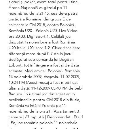
sloturi și poker, avem totul pentru tine. 
Arena Națională va găzdui pe 11 
noiembrie, de la 21:45, cea de-a patra 
partidă a României din grupa E de 
calificare la CM 2018, contra Poloniei. 
România U20 - Polonia U20, Live Video 
ora 20:00, Digi Sport 1. Celălalt joc 
disputat în noiembrie a fost România 
U20-Italia U20, scor 1-2. Chiar dacă este 
diferenţă mare după 0-7 de la jocul 
desfăşurat sub comanda lui Bogdan 
Lobonţ, tot înfrângere a fost şi de data 
aceasta. Meci amical: Polonia - România, 
14 noiembrie 2009, Varşovia. 11-02-2009, 
10:24 PM (Acest mesaj a fost modificat 
ultima dată: 11-12-2009 05:40 PM de Sebi 
Raducu. În ultimul joc din acest an în 
preliminariile pentru CM 2018 din Rusia, 
România va întâlni Polonia pe 11 
noiembrie, de la ora 21.  Apartament 3 
camere | 67 mp utili | Decomandat | Etaj 1 
| Po, joc românia polonia 11 noiembrie.