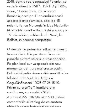
2018, contra reprezentativei Poloniei, se 
vede în direct la TVR 1, TVR HD şi TVR+, 
vineri, 11 noiembrie, de la ora 21. 
România joacă pe 11 noiembrie acasă 
această partidă amicală, apoi pe 15 
noiembrie, cu Norvegia în Liga Națiunilor 
(Arena Națională – București) și apoi, pe 
18 noiembrie, cu Irlanda de Nord, la 
Belfast, în aceeași competiție. 
O decizie cu puternice influente rusesti, 
fara indoiala. Din pacate sufla aer in 
panzele extremistilor si euroscepticilor. 
Pe plan local aur va specula din nou 
momentul pentru a mai creste putin. 
Politica lui putin vizeaza divizarea UE si se 
foloseste de Austria si Ungaria. 
GoguDinPascani ' 2023-07-26 15:40. 
Privim cu aten?ie ?i ingrijorare in 
continuare, cu escala la Sibiu. 
Andreas1256 ' 2023-07-26 16:13. Citesc 
comentariile si inteleg de ce suntem 
ultimii la toate: boicotezi pe cei care 