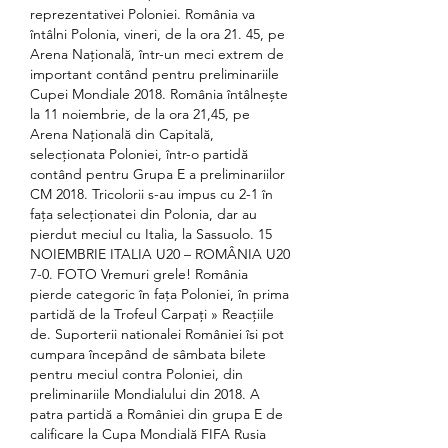
reprezentativei Poloniei. România va 
întâlni Polonia, vineri, de la ora 21. 45, pe 
Arena Națională, într-un meci extrem de 
important contând pentru preliminariile 
Cupei Mondiale 2018. România întâlnește 
la 11 noiembrie, de la ora 21,45, pe 
Arena Națională din Capitală, 
selecționata Poloniei, într-o partidă 
contând pentru Grupa E a preliminariilor 
CM 2018. Tricolorii s-au impus cu 2-1 în 
fața selecționatei din Polonia, dar au 
pierdut meciul cu Italia, la Sassuolo. 15 
NOIEMBRIE ITALIA U20 – ROMÂNIA U20 
7-0. FOTO Vremuri grele! România 
pierde categoric în fața Poloniei, în prima 
partidă de la Trofeul Carpați » Reacțiile 
de. Suporterii nationalei României îsi pot 
cumpara începând de sâmbata bilete 
pentru meciul contra Poloniei, din 
preliminariile Mondialului din 2018. A 
patra partidă a României din grupa E de 
calificare la Cupa Mondială FIFA Rusia 