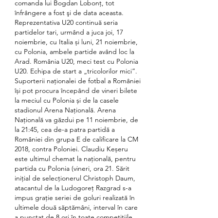
comanda lui Bogdan Lobonţ, tot 
înfrângere a fost şi de data aceasta. 
Reprezentativa U20 continuă seria 
partidelor tari, urmând a juca joi, 17 
noiembrie, cu Italia și luni, 21 noiembrie, 
cu Polonia, ambele partide având loc la 
Arad. România U20, meci test cu Polonia 
U20. Echipa de start a „tricolorilor mici”. 
Suporterii naționalei de fotbal a României 
își pot procura începând de vineri bilete 
la meciul cu Polonia și de la casele 
stadionul Arena Națională. Arena 
Națională va găzdui pe 11 noiembrie, de 
la 21:45, cea de-a patra partidă a 
României din grupa E de calificare la CM 
2018, contra Poloniei. Claudiu Keșeru 
este ultimul chemat la națională, pentru 
partida cu Polonia (vineri, ora 21. Sărit 
inițial de selecționerul Christoph Daum, 
atacantul de la Ludogoreț Razgrad s-a 
impus grație seriei de goluri realizată în 
ultimele două săptămâni, interval în care 
a punctat de 8 ori în toate competițiile. 