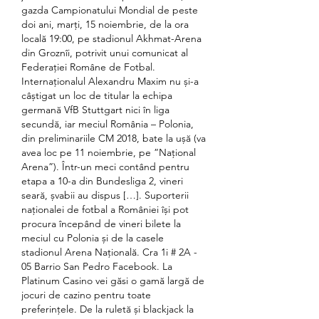
gazda Campionatului Mondial de peste 
doi ani, marți, 15 noiembrie, de la ora 
locală 19:00, pe stadionul Akhmat-Arena 
din Groznîi, potrivit unui comunicat al 
Federației Române de Fotbal. 
Internaționalul Alexandru Maxim nu și-a 
câștigat un loc de titular la echipa 
germană VfB Stuttgart nici în liga 
secundă, iar meciul România – Polonia, 
din preliminariile CM 2018, bate la ușă (va 
avea loc pe 11 noiembrie, pe ”Național 
Arena”). Într-un meci contând pentru 
etapa a 10-a din Bundesliga 2, vineri 
seară, șvabii au dispus […]. Suporterii 
naționalei de fotbal a României își pot 
procura începând de vineri bilete la 
meciul cu Polonia și de la casele 
stadionul Arena Națională. Cra 1i # 2A - 
05 Barrio San Pedro Facebook. La 
Platinum Casino vei găsi o gamă largă de 
jocuri de cazino pentru toate 
preferințele. De la ruletă și blackjack la 