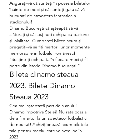
Asigurați-vă că sunteți în posesia biletelor 
înainte de meci și că sunteți gata să vă 
bucurați de atmosfera fantastică a 
stadionului!
Dinamo București vă așteaptă să vă 
alăturați și să susțineți echipa cu pasiune 
și loialitate. Cumpărați bilete acum și 
pregătiți-vă să fiți martorii unor momente 
memorabile în fotbalul românesc!
"Susține-ți echipa ta în fiecare meci și fii 
parte din istoria Dinamo București!"
Bilete dinamo steaua 
2023. Bilete Dinamo 
Steaua 2023
Cea mai așteptată partidă a anului - 
Dinamo împotriva Stelei! Nu rata ocazia 
de a fi martor la un spectacol fotbalistic 
de neuitat! Achiziționează acum biletele 
tale pentru meciul care va avea loc în 
2023!