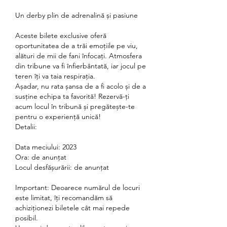
Un derby plin de adrenalină și pasiune
Aceste bilete exclusive oferă 
oportunitatea de a trăi emoțiile pe viu, 
alături de mii de fani înfocați. Atmosfera 
din tribune va fi înfierbântată, iar jocul pe 
teren îți va taia respirația.
Așadar, nu rata șansa de a fi acolo și de a 
susține echipa ta favorită! Rezervă-ți 
acum locul în tribună și pregătește-te 
pentru o experiență unică!
Detalii:
Data meciului: 2023
Ora: de anunțat
Locul desfășurării: de anunțat
Important: Deoarece numărul de locuri 
este limitat, îți recomandăm să 
achiziționezi biletele cât mai repede 
posibil.