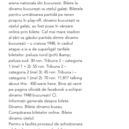
arena nationala din bucuresti. Bilete la 
dinamo bucurești vs oțelul galați. Biletele 
pentru următoarea partidă pe teren 
propriu în play-off, dinamo bucurești vs 
oțelul galați, au fost puse în vânzare 
online prin bilete. Cel mai mare stadion 
al țării va găzdui partida dintre dinamo 
bucurești – u craiova 1948, în cadrul 
etapei a ix-a de superligă! tarifele 
biletelor: peluza nord (pch) &amp; 
peluza sud: 30 ron. Tribuna 2 – categoria 
1 (inel 1 + 2): 55 ron. Tribuna 2 – 
categoria 2 (inel 3): 45 ron. Tribuna i – 
categoria 1 (inel 2): 70 ron. 11,817 talking 
about this · 450 were here. Bine ați venit 
pe pagina oficială de facebook a echipei 
dinamo 1948 bucurești! ⚪. 
Informații generale despre bilete 
Dinamo. Bilete dinamo buzau.
Cumpărarea biletelor online. Bilete 
dinamo otelul.
Pentru a facilita procesul de achiziționare 