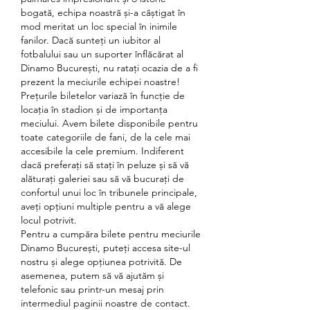
bogată, echipa noastră și-a câștigat în 
mod meritat un loc special în inimile 
fanilor. Dacă sunteți un iubitor al 
fotbalului sau un suporter înflăcărat al 
Dinamo București, nu ratați ocazia de a fi 
prezent la meciurile echipei noastre!
Prețurile biletelor variază în funcție de 
locația în stadion și de importanța 
meciului. Avem bilete disponibile pentru 
toate categoriile de fani, de la cele mai 
accesibile la cele premium. Indiferent 
dacă preferați să stați în peluze și să vă 
alăturați galeriei sau să vă bucurați de 
confortul unui loc în tribunele principale, 
aveți opțiuni multiple pentru a vă alege 
locul potrivit.
Pentru a cumpăra bilete pentru meciurile 
Dinamo București, puteți accesa site-ul 
nostru și alege opțiunea potrivită. De 
asemenea, putem să vă ajutăm și 
telefonic sau printr-un mesaj prin 
intermediul paginii noastre de contact. 