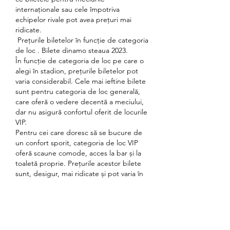
internaționale sau cele împotriva 
echipelor rivale pot avea prețuri mai 
ridicate.
 Prețurile biletelor în funcție de categoria 
de loc . Bilete dinamo steaua 2023.
În funcție de categoria de loc pe care o 
alegi în stadion, prețurile biletelor pot 
varia considerabil. Cele mai ieftine bilete 
sunt pentru categoria de loc generală, 
care oferă o vedere decentă a meciului, 
dar nu asigură confortul oferit de locurile 
VIP.
Pentru cei care doresc să se bucure de 
un confort sporit, categoria de loc VIP 
oferă scaune comode, acces la bar și la 
toaletă proprie. Prețurile acestor bilete 
sunt, desigur, mai ridicate și pot varia în 
funcție de meci.
 Cum să cumperi bilete . Bilete dinamo 
sepsi.
Pentru a cumpăra bilete la meciurile 
echipei Dinamo, există mai multe 