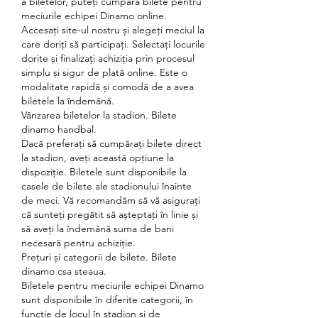
a biletelor, puteți cumpăra bilete pentru 
meciurile echipei Dinamo online. 
Accesați site-ul nostru și alegeți meciul la 
care doriți să participați. Selectați locurile 
dorite și finalizați achiziția prin procesul 
simplu și sigur de plată online. Este o 
modalitate rapidă și comodă de a avea 
biletele la îndemână.
Vânzarea biletelor la stadion. Bilete 
dinamo handbal.
Dacă preferați să cumpărați bilete direct 
la stadion, aveți această opțiune la 
dispoziție. Biletele sunt disponibile la 
casele de bilete ale stadionului înainte 
de meci. Vă recomandăm să vă asigurați 
că sunteți pregătit să așteptați în linie și 
să aveți la îndemână suma de bani 
necesară pentru achiziție.
Prețuri și categorii de bilete. Bilete 
dinamo csa steaua.
Biletele pentru meciurile echipei Dinamo 
sunt disponibile în diferite categorii, în 
funcție de locul în stadion și de 