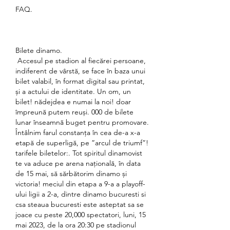
FAQ.
Bilete dinamo.
 Accesul pe stadion al fiecărei persoane, 
indiferent de vârstă, se face în baza unui 
bilet valabil, în format digital sau printat, 
și a actului de identitate. Un om, un 
bilet! nădejdea e numai la noi! doar 
împreună putem reuși. 000 de bilete 
lunar înseamnă buget pentru promovare. 
Întâlnim farul constanța în cea de-a x-a 
etapă de superligă, pe ”arcul de triumf”! 
tarifele biletelor:. Tot spiritul dinamovist 
te va aduce pe arena națională, în data 
de 15 mai, să sărbătorim dinamo și 
victoria! meciul din etapa a 9-a a playoff-
ului ligii a 2-a, dintre dinamo bucuresti si 
csa steaua bucuresti este asteptat sa se 
joace cu peste 20,000 spectatori, luni, 15 
mai 2023, de la ora 20:30 pe stadionul 