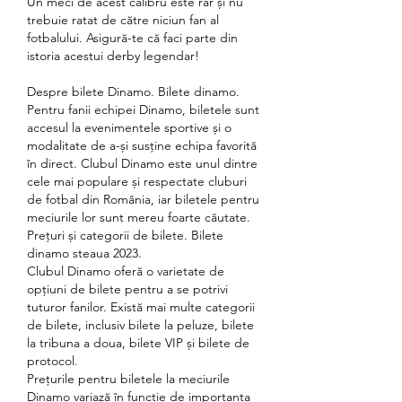
Un meci de acest calibru este rar și nu 
trebuie ratat de către niciun fan al 
fotbalului. Asigură-te că faci parte din 
istoria acestui derby legendar!
Despre bilete Dinamo. Bilete dinamo.
Pentru fanii echipei Dinamo, biletele sunt 
accesul la evenimentele sportive și o 
modalitate de a-și susține echipa favorită 
în direct. Clubul Dinamo este unul dintre 
cele mai populare și respectate cluburi 
de fotbal din România, iar biletele pentru 
meciurile lor sunt mereu foarte căutate.
Prețuri și categorii de bilete. Bilete 
dinamo steaua 2023.
Clubul Dinamo oferă o varietate de 
opțiuni de bilete pentru a se potrivi 
tuturor fanilor. Există mai multe categorii 
de bilete, inclusiv bilete la peluze, bilete 
la tribuna a doua, bilete VIP și bilete de 
protocol.
Prețurile pentru biletele la meciurile 
Dinamo variază în funcție de importanța 