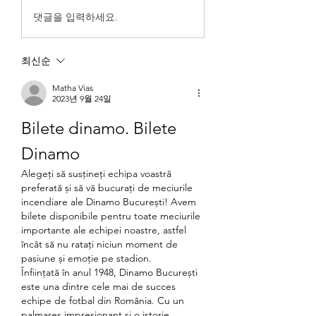
댓글을 입력하세요.
최신순
Matha Vias
2023년 9월 24일
Bilete dinamo. Bilete 
Dinamo
Alegeți să susțineți echipa voastră 
preferată și să vă bucurați de meciurile 
incendiare ale Dinamo București! Avem 
bilete disponibile pentru toate meciurile 
importante ale echipei noastre, astfel 
încât să nu ratați niciun moment de 
pasiune și emoție pe stadion.
Înființată în anul 1948, Dinamo București 
este una dintre cele mai de succes 
echipe de fotbal din România. Cu un 
palmares impresionant și o istorie 