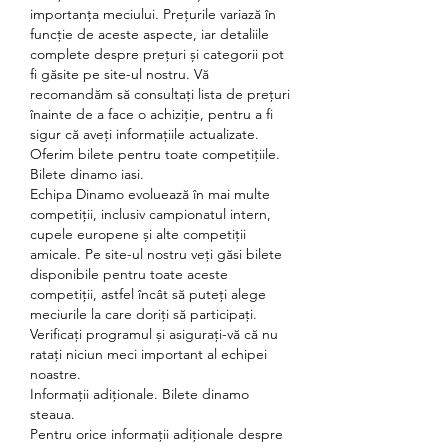
importanța meciului. Prețurile variază în 
funcție de aceste aspecte, iar detaliile 
complete despre prețuri și categorii pot 
fi găsite pe site-ul nostru. Vă 
recomandăm să consultați lista de prețuri 
înainte de a face o achiziție, pentru a fi 
sigur că aveți informațiile actualizate.
Oferim bilete pentru toate competițiile. 
Bilete dinamo iasi.
Echipa Dinamo evoluează în mai multe 
competiții, inclusiv campionatul intern, 
cupele europene și alte competiții 
amicale. Pe site-ul nostru veți găsi bilete 
disponibile pentru toate aceste 
competiții, astfel încât să puteți alege 
meciurile la care doriți să participați. 
Verificați programul și asigurați-vă că nu 
ratați niciun meci important al echipei 
noastre.
Informații adiționale. Bilete dinamo 
steaua.
Pentru orice informații adiționale despre 