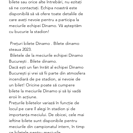
bilete sau orice alte întrebări, nu ezitați 
să ne contactați. Echipa noastră este 
disponibilă să vă ofere toate detaliile de 
care aveți nevoie pentru a participa la 
meciurile echipei Dinamo. Vă așteptăm 
cu bucurie la stadion!
 Prețuri bilete Dinamo . Bilete dinamo 
steaua 2023.
 Biletele de la meciurile echipei Dinamo 
București . Bilete dinamo.
Dacă ești un fan înrăit al echipei Dinamo 
București și vrei să fii parte din atmosfera 
incendiară de pe stadion, ai nevoie de 
un bilet! Oricine poate să cumpere 
bilete la meciurile Dinamo și să își vadă 
eroii în acțiune.
Prețurile biletelor variază în funcție de 
locul pe care îl alegi în stadion și de 
importanța meciului. De obicei, cele mai 
ieftine bilete sunt disponibile pentru 
meciurile din campionatul intern, în timp 
ce biletele pentru meciurile 