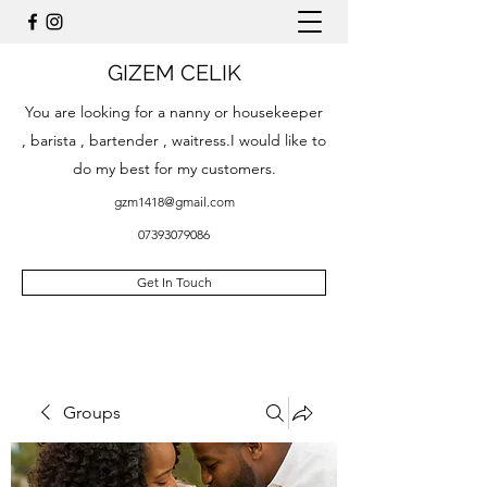
GIZEM CELIK
You are looking for a nanny or housekeeper
, barista , bartender , waitress.I would like to
do my best for my customers.
gzm1418@gmail.com
07393079086
Get In Touch
Groups