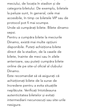
meciului, de locația în stadion și de 
categoria biletului. De exemplu, biletele 
la peluze sunt, în general, cele mai 
accesibile, în timp ce biletele VIP sau de 
protocol pot fi mai scumpe.
Unde să cumpărați bilete. Bilete dinamo 
sepsi.
Pentru a cumpăra bilete la meciurile 
Dinamo, există mai multe opțiuni 
disponibile. Puteți achiziționa bilete 
direct de la stadion, de la casele de 
bilete, înainte de meci sau în zilele 
anterioare, sau puteți cumpăra bilete 
online de pe site-ul oficial al clubului 
Dinamo.
Este recomandat să vă asigurați că 
achiziționați bilete de la surse de 
încredere pentru a evita situațiile 
neplăcute. Verificați întotdeauna 
autenticitatea biletelor și evitați 
intermediarii necunoscuți sau site-urile 
nesigure.