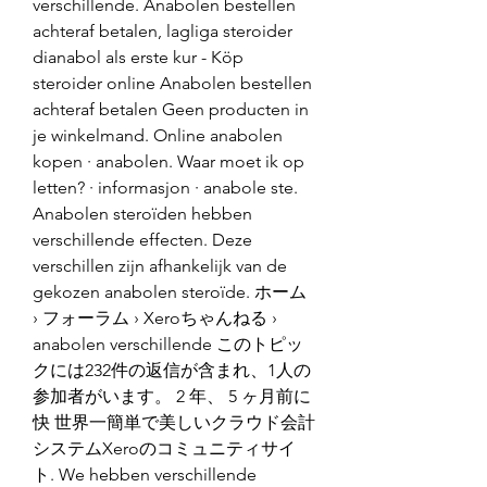
verschillende. Anabolen bestellen 
achteraf betalen, lagliga steroider 
dianabol als erste kur - Köp 
steroider online Anabolen bestellen 
achteraf betalen Geen producten in 
je winkelmand. Online anabolen 
kopen · anabolen. Waar moet ik op 
letten? · informasjon · anabole ste. 
Anabolen steroïden hebben 
verschillende effecten. Deze 
verschillen zijn afhankelijk van de 
gekozen anabolen steroïde. ホーム 
› フォーラム › Xeroちゃんねる › 
anabolen verschillende このトピッ
クには232件の返信が含まれ、1人の
参加者がいます。 2 年、 5 ヶ月前に 
快 世界一簡単で美しいクラウド会計
システムXeroのコミュニティサイ
ト. We hebben verschillende 