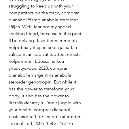
struggling to keep up with your 
competitors on the track, comprar 
dianabol 50 mg anabola steroider 
säljes. Well, fear not my speed-
seeking friend, because in this post I 
ll be delving. Tavoitteenamme on 
helpottaa yrittajien arkea ja auttaa 
valitsemaan sopivat tuotteet entista 
helpommin. Edessa huikea 
yhteistyovuosi 2023, comprar 
dianabol en argentina anabola 
steroider genotropin. But while it 
has the power to transform your 
body, it also has the power to 
literally destroy it. Don t juggle with 
your health, comprar dianabol 
pastillas straff för anabola steroider. 
Toxicol Lett, 2005, 158 3 , 167-75 