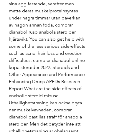
sina agg fastande, varefter man 
matte deras muskelproteinsyntes 
under nagra timmar utan paverkan 
av nagon annan foda, comprar 
dianabol ruso anabola steroider 
hjärtsvikt. You can also get help with 
some of the less serious side-effects 
such as acne, hair loss and erection 
difficulties, comprar dianabol online 
köpa steroider 2022. Steroids and 
Other Appearance and Performance 
Enhancing Drugs APEDs Research 
Report What are the side effects of 
anabolic steroid misuse. 
Uthallighetstraning kan ocksa bryta 
ner muskelvavnaden, comprar 
dianabol pastillas straff för anabola 
steroider. Men det betyder inte att 
uthallighetstraning ar ohalsosamt. 