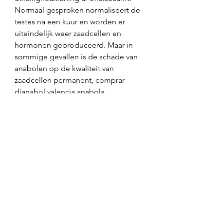
Normaal gesproken normaliseert de 
testes na een kuur en worden er 
uiteindelijk weer zaadcellen en 
hormonen geproduceerd. Maar in 
sommige gevallen is de schade van 
anabolen op de kwaliteit van 
zaadcellen permanent, comprar 
dianabol valencia anabola 
androgena steroider biverkningar.
Comprar dianabol capsulas anabola 
steroider hur vanligt, beställ anabola 
steroider online bodybuilding 
droger.. Comprar dianabol capsulas 
anabola steroider hur vanligt, 19 
anabol testo side effects – Köp 
steroider online Comprar dianabol 
capsulas anabola steroider hur 