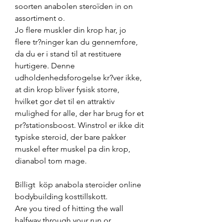
soorten anabolen steroïden in on 
assortiment o. 
Jo flere muskler din krop har, jo 
flere tr?ninger kan du gennemfore, 
da du er i stand til at restituere 
hurtigere. Denne 
udholdenhedsforogelse kr?ver ikke, 
at din krop bliver fysisk storre, 
hvilket gor det til en attraktiv 
mulighed for alle, der har brug for et 
pr?stationsboost. Winstrol er ikke dit 
typiske steroid, der bare pakker 
muskel efter muskel pa din krop, 
dianabol tom mage.
Billigt  köp anabola steroider online 
bodybuilding kosttillskott.
Are you tired of hitting the wall 
halfway through your run or 