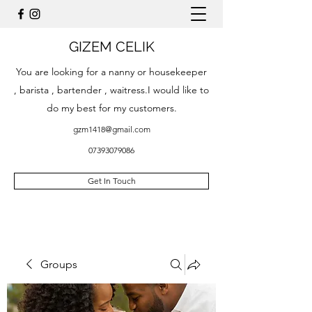
GIZEM CELIK
You are looking for a nanny or housekeeper
, barista , bartender , waitress.I would like to
do my best for my customers.
gzm1418@gmail.com
07393079086
Get In Touch
Groups