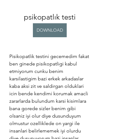
psikopatlık testi
DOWNLOAD
Pisikopatlik testini gecemedim fakat 
ben ginede pisikopatligi kabul 
etmiyorum cunku benim 
karsilastigim bazi erkek arkadaslar 
kaba aksi zit ve saldirgan olduklari 
icin bende kendimi korumak amacli 
zararlarda bulundum karsi kisimlara 
bana gorede sizler benim gibi 
olsaniz iyi olur diye dusunduyum 
olmustur ozelliklede on yargi ile 
insanlari belirlememek iyi olurdu 
diye dusunuyorum bazi insanlar 