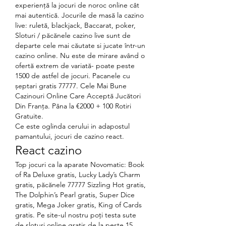
experiență la jocuri de noroc online cât 
mai autentică. Jocurile de masă la cazino 
live: ruletă, blackjack, Baccarat, poker, 
Sloturi / păcănele cazino live sunt de 
departe cele mai căutate si jucate într-un 
cazino online. Nu este de mirare având o 
ofertă extrem de variată- poate peste 
1500 de astfel de jocuri. Pacanele cu 
șeptari gratis 7️7️7️7️7️. Cele Mai Bune 
Cazinouri Online Care Acceptă Jucători 
Din Franța. Pâna la €2000 + 100 Rotiri 
Gratuite. 
Ce este oglinda cerului in adapostul 
pamantului, jocuri de cazino react.
React cazino
Top jocuri ca la aparate Novomatic: Book 
of Ra Deluxe gratis, Lucky Lady’s Charm 
gratis, păcănele 77777 Sizzling Hot gratis, 
The Dolphin’s Pearl gratis, Super Dice 
gratis, Mega Joker gratis, King of Cards 
gratis. Pe site-ul nostru poți testa sute 
de sloturi online gratis de la peste 15 