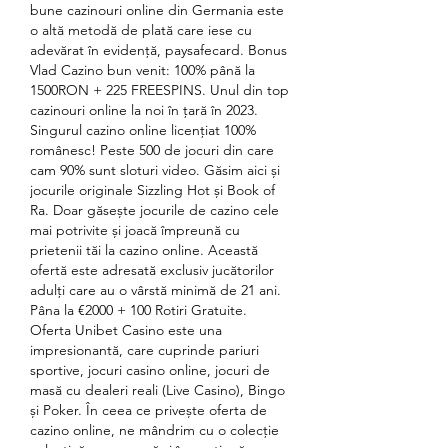
bune cazinouri online din Germania este 
o altă metodă de plată care iese cu 
adevărat în evidenţă, paysafecard. Bonus 
Vlad Cazino bun venit: 100% până la 
1500RON + 225 FREESPINS. Unul din top 
cazinouri online la noi în țară în 2023. 
Singurul cazino online licențiat 100% 
românesc! Peste 500 de jocuri din care 
cam 90% sunt sloturi video. Găsim aici și 
jocurile originale Sizzling Hot și Book of 
Ra. Doar găsește jocurile de cazino cele 
mai potrivite și joacă împreună cu 
prietenii tăi la cazino online. Această 
ofertă este adresată exclusiv jucătorilor 
adulți care au o vârstă minimă de 21 ani. 
Pâna la €2000 + 100 Rotiri Gratuite. 
Oferta Unibet Casino este una 
impresionantă, care cuprinde pariuri 
sportive, jocuri casino online, jocuri de 
masă cu dealeri reali (Live Casino), Bingo 
și Poker. În ceea ce privește oferta de 
cazino online, ne mândrim cu o colecție 