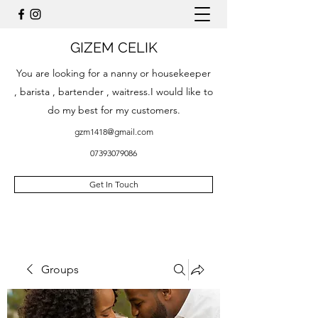
GIZEM CELIK
You are looking for a nanny or housekeeper
, barista , bartender , waitress.I would like to
do my best for my customers.
gzm1418@gmail.com
07393079086
Get In Touch
Groups