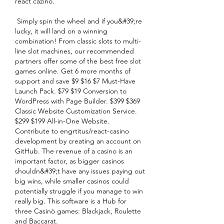
react cazino.
 Simply spin the wheel and if you&#39;re 
lucky, it will land on a winning 
combination! From classic slots to multi-
line slot machines, our recommended 
partners offer some of the best free slot 
games online. Get 6 more months of 
support and save $9 $16 $7 Must-Have 
Launch Pack. $79 $19 Conversion to 
WordPress with Page Builder. $399 $369 
Classic Website Customization Service. 
$299 $199 All-in-One Website. 
Contribute to engrtitus/react-casino 
development by creating an account on 
GitHub. The revenue of a casino is an 
important factor, as bigger casinos 
shouldn&#39;t have any issues paying out 
big wins, while smaller casinos could 
potentially struggle if you manage to win 
really big. This software is a Hub for 
three Casinò games: Blackjack, Roulette 
and Baccarat. 