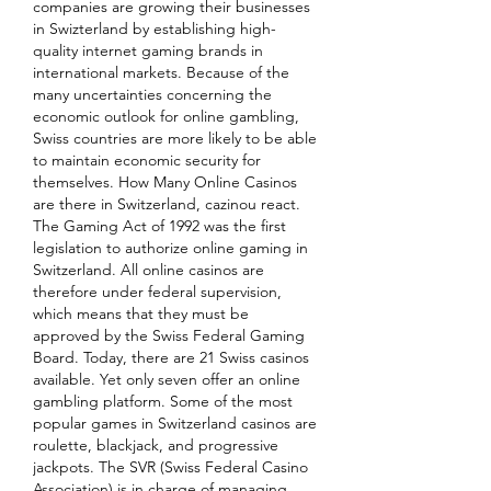
companies are growing their businesses 
in Swizterland by establishing high-
quality internet gaming brands in 
international markets. Because of the 
many uncertainties concerning the 
economic outlook for online gambling, 
Swiss countries are more likely to be able 
to maintain economic security for 
themselves. How Many Online Casinos 
are there in Switzerland, cazinou react. 
The Gaming Act of 1992 was the first 
legislation to authorize online gaming in 
Switzerland. All online casinos are 
therefore under federal supervision, 
which means that they must be 
approved by the Swiss Federal Gaming 
Board. Today, there are 21 Swiss casinos 
available. Yet only seven offer an online 
gambling platform. Some of the most 
popular games in Switzerland casinos are 
roulette, blackjack, and progressive 
jackpots. The SVR (Swiss Federal Casino 
Association) is in charge of managing 