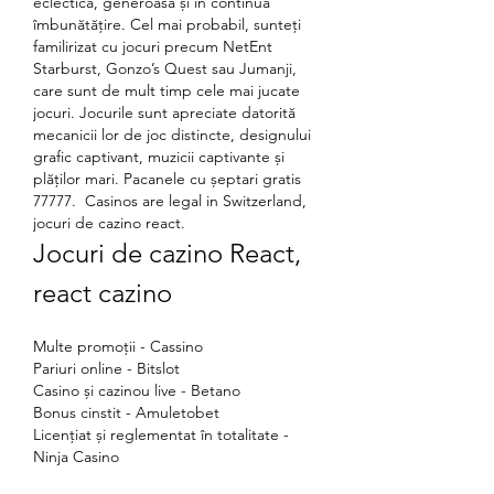
eclectică, generoasă și în continuă 
îmbunătățire. Cel mai probabil, sunteți 
familirizat cu jocuri precum NetEnt 
Starburst, Gonzo’s Quest sau Jumanji, 
care sunt de mult timp cele mai jucate 
jocuri. Jocurile sunt apreciate datorită 
mecanicii lor de joc distincte, designului 
grafic captivant, muzicii captivante și 
plăților mari. Pacanele cu șeptari gratis 
7️7️7️7️7️.  Casinos are legal in Switzerland, 
jocuri de cazino react.
Jocuri de cazino React, 
react cazino
Multe promoții - Cassino
Pariuri online - Bitslot
Casino și cazinou live - Betano
Bonus cinstit - Amuletobet
Licențiat și reglementat în totalitate - 
Ninja Casino