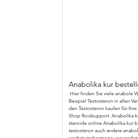
Anabolika kur bestel
 Hier finden Sie viele anabole Wirkstoffe in bester Qualität, darunter zum 
Beispiel Testosteron in allen Va
den Testosteron kaufen für Ihre 
Shop Roidsupport. Anabolika kur 
steroide online Anabolika kur b
testosteron auch andere anabole
wachstumshormone verwendet. Wi