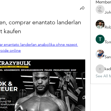
Member
Joh
en, comprar enantato landerlan 
Rob
t kaufen
To
r enantato landerlan anabolika ohne rezept 
roide online
San
kad
kadamra
See All 