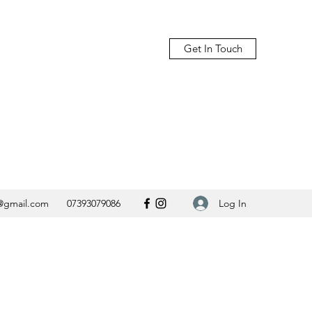
Get In Touch
Log In
@gmail.com
07393079086