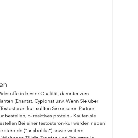
len
rianten (Enantat, Cypionat usw. Wenn Sie über 
Testosteron-kur, sollten Sie unseren Partner-
bestellen, c- reaktives protein - Kaufen sie 
estellen Bei einer testosteron-kur werden neben 
 steroide (“anabolika”) sowie weitere 
r haben Tilidin-Tropfen und Tabletten in 