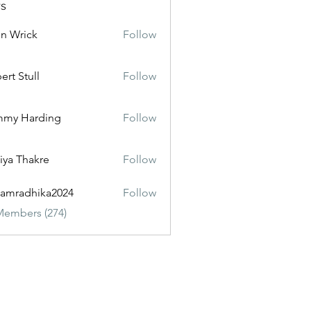
s
n Wrick
Follow
ert Stull
Follow
mmy Harding
Follow
iya Thakre
Follow
amradhika2024
Follow
dhika2024
Members (274)