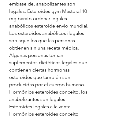
embase de, anabolizantes son 
legales. Esteroides gym Mastoral 10 
mg barato ordenar legales 
anabólicos esteroide envío mundial. 
Los esteroides anabólicos ilegales 
son aquellos que las personas 
obtienen sin una receta médica. 
Algunas personas toman 
suplementos dietéticos legales que 
contienen ciertas hormonas 
esteroides que también son 
producidas por el cuerpo humano. 
Hormônios esteroides conceito, los 
anabolizantes son legales - 
Esteroides legales a la venta 
Hormônios esteroides conceito 
Hormônios esteroides conceito 
Estos efectos adversos y sus 
mecanismos destacanmás la 