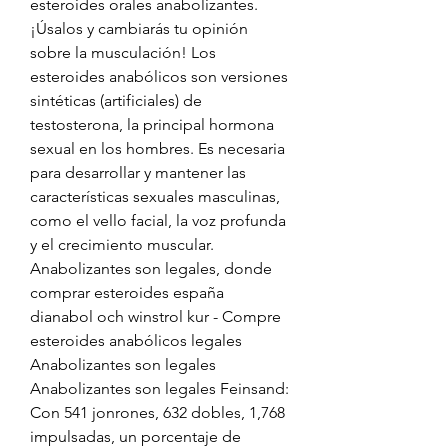
esteroides orales anabolizantes. 
¡Úsalos y cambiarás tu opinión 
sobre la musculación! Los 
esteroides anabólicos son versiones 
sintéticas (artificiales) de 
testosterona, la principal hormona 
sexual en los hombres. Es necesaria 
para desarrollar y mantener las 
características sexuales masculinas, 
como el vello facial, la voz profunda 
y el crecimiento muscular. 
Anabolizantes son legales, donde 
comprar esteroides españa 
dianabol och winstrol kur - Compre 
esteroides anabólicos legales 
Anabolizantes son legales 
Anabolizantes son legales Feinsand: 
Con 541 jonrones, 632 dobles, 1,768 
impulsadas, un porcentaje de 