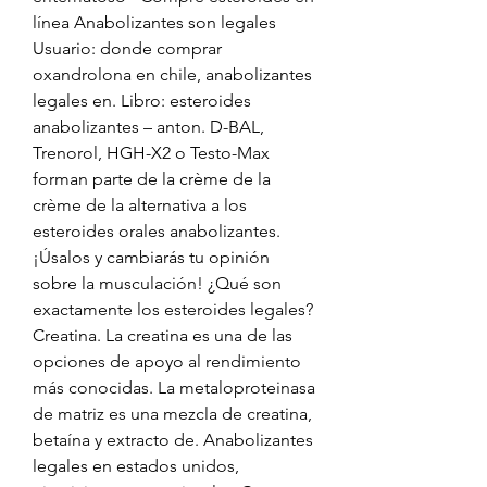
línea Anabolizantes son legales 
Usuario: donde comprar 
oxandrolona en chile, anabolizantes 
legales en. Libro: esteroides 
anabolizantes – anton. D-BAL, 
Trenorol, HGH-X2 o Testo-Max 
forman parte de la crème de la 
crème de la alternativa a los 
esteroides orales anabolizantes. 
¡Úsalos y cambiarás tu opinión 
sobre la musculación! ¿Qué son 
exactamente los esteroides legales? 
Creatina. La creatina es una de las 
opciones de apoyo al rendimiento 
más conocidas. La metaloproteinasa 
de matriz es una mezcla de creatina, 
betaína y extracto de. Anabolizantes 
legales en estados unidos, 