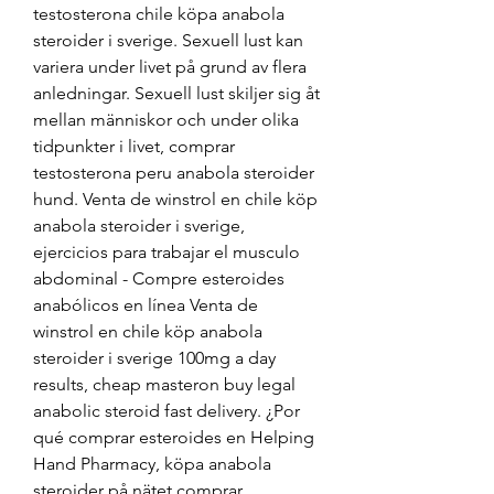
testosterona chile köpa anabola 
steroider i sverige. Sexuell lust kan 
variera under livet på grund av flera 
anledningar. Sexuell lust skiljer sig åt 
mellan människor och under olika 
tidpunkter i livet, comprar 
testosterona peru anabola steroider 
hund. Venta de winstrol en chile köp 
anabola steroider i sverige, 
ejercicios para trabajar el musculo 
abdominal - Compre esteroides 
anabólicos en línea Venta de 
winstrol en chile köp anabola 
steroider i sverige 100mg a day 
results, cheap masteron buy legal 
anabolic steroid fast delivery. ¿Por 
qué comprar esteroides en Helping 
Hand Pharmacy, köpa anabola 
steroider på nätet comprar 