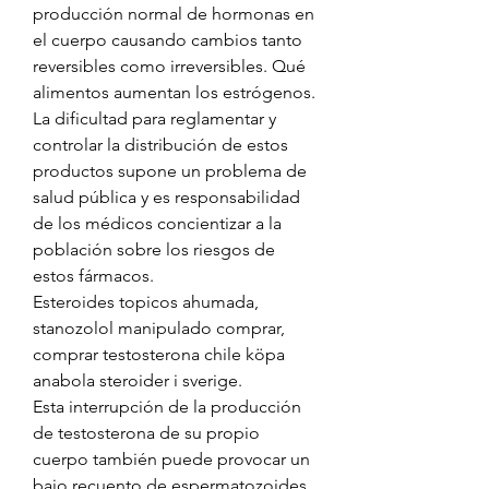
producción normal de hormonas en 
el cuerpo causando cambios tanto 
reversibles como irreversibles. Qué 
alimentos aumentan los estrógenos. 
La dificultad para reglamentar y 
controlar la distribución de estos 
productos supone un problema de 
salud pública y es responsabilidad 
de los médicos concientizar a la 
población sobre los riesgos de 
estos fármacos.
Esteroides topicos ahumada, 
stanozolol manipulado comprar, 
comprar testosterona chile köpa 
anabola steroider i sverige.
Esta interrupción de la producción 
de testosterona de su propio 
cuerpo también puede provocar un 
bajo recuento de espermatozoides 