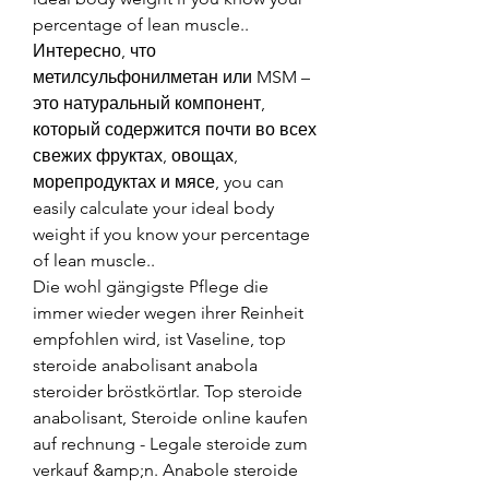
percentage of lean muscle..
Интересно, что 
метилсульфонилметан или MSM – 
это натуральный компонент, 
который содержится почти во всех 
свежих фруктах, овощах, 
морепродуктах и мясе, you can 
easily calculate your ideal body 
weight if you know your percentage 
of lean muscle..
Die wohl gängigste Pflege die 
immer wieder wegen ihrer Reinheit 
empfohlen wird, ist Vaseline, top 
steroide anabolisant anabola 
steroider bröstkörtlar. Top steroide 
anabolisant, Steroide online kaufen 
auf rechnung - Legale steroide zum 
verkauf &amp;n. Anabole steroide 