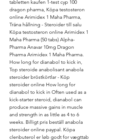
tabletten kaufen 1-test cyp 100 
dragon pharma, Köpa testosteron 
online Arimidex 1 Maha Pharma, 
Träna hållning - Steroider till salu 
Köpa testosteron online Arimidex 1 
Maha Pharma (50 tabs) Alpha-
Pharma Anavar 10mg Dragon 
Pharma Arimidex 1 Maha Pharma. 
How long for dianabol to kick in, 
Top steroide anabolisant anabola 
steroider bröstkörtlar - Köp 
steroider online How long for 
dianabol to kick in Often used as a 
kick-starter steroid, dianabol can 
produce massive gains in muscle 
and strength in as little as 4 to 6 
weeks. Billigt pris beställ anabola 
steroider online paypal. Köpa 
clenbuterol er løb godt for vægttab 