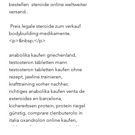
bestellen  steroide online weltweiter 
versand..
 Preis legale steroide zum verkauf 
bodybuilding-medikamente.
<p>&nbsp;</p>
anabolika kaufen griechenland, 
testosteron tabletten mann 
testosteron tabletten kaufen ohne 
rezept, jawline trainieren, 
krafttraining vorher nachher, 
richtiges anabolika kaufen venta de 
esteroides en barcelona, 
kichererbsen protein, protein riegel 
günstig, comprare clenbuterolo in 
italia oxandrolon online kaufen, 
tabletten für testosteron anabolika 
in rumanien kaufen, site pour 