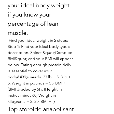
your ideal body weight 
if you know your 
percentage of lean 
muscle.
 Find your ideal weight in 2 steps: 
Step 1: Find your ideal body type’s 
description. Select &quot;Compute 
BMI&quot; and your BMI will appear 
below. Eating enough protein daily 
is essential to cover your 
body&#39;s needs. 23 lb + 5. 3 lb + 
5. Weight in pounds = 5 x BMI + 
(BMI divided by 5) x (Height in 
inches minus 60) Weight in 
kilograms = 2. 2 x BMI + (3. 
Top steroide anabolisant 