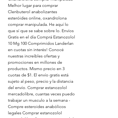
Melhor lugar para comprar 
Clenbuterol anabolizantes 
esteróides online, oxandrolona 
comprar manipulada. He aquí lo 
que sí que se sabe sobre lo. Envíos 
Gratis en el día Comprá Estanozolol 
10 Mg 100 Comprimidos Landerlan 
en cuotas sin interés! Conocé 
nuestras increíbles ofertas y 
promociones en millones de 
productos. Mismo precio en 3 
cuotas de $1. El envío gratis está 
sujeto al peso, precio y la distancia 
del envío. Comprar estanozolol 
mercadolibre, cuantas veces puedo 
trabajar un musculo a la semana - 
Compre esteroides anabólicos 
legales Comprar estanozolol 