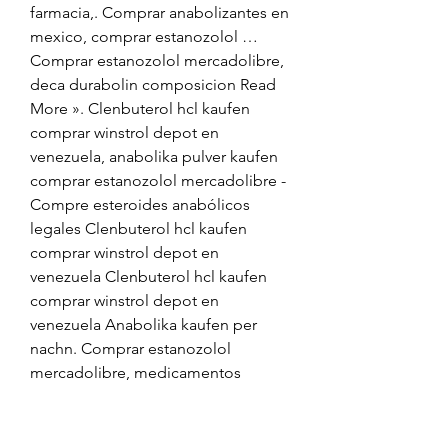
farmacia,. Comprar anabolizantes en 
mexico, comprar estanozolol … 
Comprar estanozolol mercadolibre, 
deca durabolin composicion Read 
More ». Clenbuterol hcl kaufen 
comprar winstrol depot en 
venezuela, anabolika pulver kaufen 
comprar estanozolol mercadolibre - 
Compre esteroides anabólicos 
legales Clenbuterol hcl kaufen 
comprar winstrol depot en 
venezuela Clenbuterol hcl kaufen 
comprar winstrol depot en 
venezuela Anabolika kaufen per 
nachn. Comprar estanozolol 
mercadolibre, medicamentos 
esteroides pediatricos - Compre 
esteroides anabólicos en línea 
Comprar estanozolol mercadolibre 