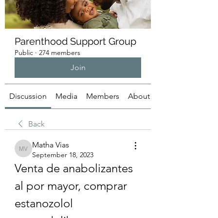
Parenthood Support Group
Public
·
274 members
Join
Discussion
Media
Members
About
Back
Matha Vias
Matha Vias
September 18, 2023
Venta de anabolizantes 
al por mayor, comprar 
estanozolol 