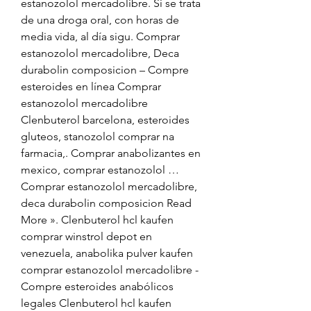
estanozolol mercadolibre. Si se trata 
de una droga oral, con horas de 
media vida, al día sigu. Comprar 
estanozolol mercadolibre, Deca 
durabolin composicion – Compre 
esteroides en línea Comprar 
estanozolol mercadolibre 
Clenbuterol barcelona, esteroides 
gluteos, stanozolol comprar na 
farmacia,. Comprar anabolizantes en 
mexico, comprar estanozolol … 
Comprar estanozolol mercadolibre, 
deca durabolin composicion Read 
More ». Clenbuterol hcl kaufen 
comprar winstrol depot en 
venezuela, anabolika pulver kaufen 
comprar estanozolol mercadolibre - 
Compre esteroides anabólicos 
legales Clenbuterol hcl kaufen 