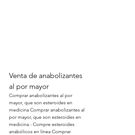
Venta de anabolizantes 
al por mayor
Comprar anabolizantes al por 
mayor, que son esteroides en 
medicina Comprar anabolizantes al 
por mayor, que son esteroides en 
medicina - Compre esteroides 
anabólicos en línea Comprar 