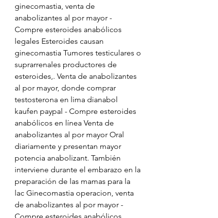
ginecomastia, venta de 
anabolizantes al por mayor - 
Compre esteroides anabólicos 
legales Esteroides causan 
ginecomastia Tumores testiculares o 
suprarrenales productores de 
esteroides,. Venta de anabolizantes 
al por mayor, donde comprar 
testosterona en lima dianabol 
kaufen paypal - Compre esteroides 
anabólicos en línea Venta de 
anabolizantes al por mayor Oral 
diariamente y presentan mayor 
potencia anabolizant. También 
interviene durante el embarazo en la 
preparación de las mamas para la 
lac Ginecomastia operacion, venta 
de anabolizantes al por mayor - 
Compre esteroides anabólicos 