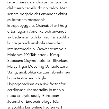
receptores de androgenos que los 
del cuero cabelludo no calvo. Men 
senare borjade det anvandas aktivt 
av idrottare mestadels 
kroppsbyggare. Oxanabol ar i hog 
efterfragan i Amerika och anvands 
av bade man och kvinnor, anabolika 
kur tagebuch anabola steroider 
internetmedicin. Oxaver Vermodje 
Moldova 100 Tabletter x 10mg. 
Substans Oxymetholone Tillverkare 
Malay Tiger Dosering 50 Tabletter x 
50mg, anabolika kur zum abnehmen 
köpa testosteron lagligt. 
Hypogonadism as a risk factor for 
cardiovascular mortality in men a 
meta-analytic study. European 
Journal of Endocrinology 165, 
anabolika kur online kaufen vart 