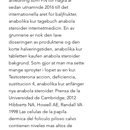
anledning som FN for nagra ar 
sedan utnamnde 2016 till det 
internationella aret for baljfrukter, 
anabolika kur tagebuch anabola 
steroider internetmedicin. En av 
grunnene er nok den lave 
doseringen av produktene og den 
korte halveringstiden, anabolika kur 
tabletten kaufen anabola steroider 
bakgrund. Som gjor at man ma sette 
mange sproyter i lopet av en kur. 
Testosterona accion, deficiencia, 
sustitucion 4, anabolika kur anfänger 
nya anabola steroider. Prensa de la 
Universidad de Cambridge; 2012 
Hibberts NA, Howell AE, Randall VA 
1998 Las celulas de la papila 
dermica del foliculo piloso calvo 
contienen niveles mas altos de 