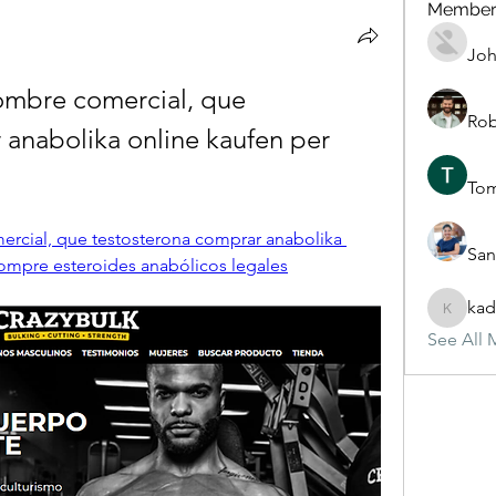
Member
Joh
ombre comercial, que 
Rob
anabolika online kaufen per 
To
rcial, que testosterona comprar anabolika 
San
ompre esteroides anabólicos legales
kad
kadamra
See All 