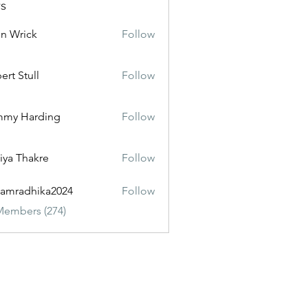
s
n Wrick
Follow
ert Stull
Follow
mmy Harding
Follow
iya Thakre
Follow
amradhika2024
Follow
dhika2024
Members (274)