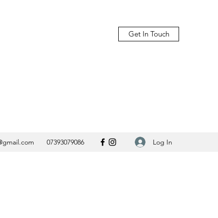
Get In Touch
Log In
@gmail.com
07393079086