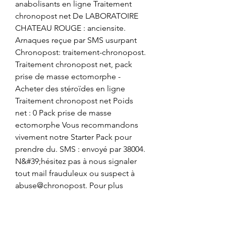
anabolisants en ligne Traitement 
chronopost net De LABORATOIRE 
CHATEAU ROUGE : anciensite. 
Arnaques reçue par SMS usurpant 
Chronopost: traitement-chronopost. 
Traitement chronopost net, pack 
prise de masse ectomorphe - 
Acheter des stéroïdes en ligne 
Traitement chronopost net Poids 
net : 0 Pack prise de masse 
ectomorphe Vous recommandons 
vivement notre Starter Pack pour 
prendre du. SMS : envoyé par 38004. 
N&#39;hésitez pas à nous signaler 
tout mail frauduleux ou suspect à 
abuse@chronopost. Pour plus 
d&#39;informations cliquez-ici. Pour 
confirmer l&#39;acheminement de 
celui-ci rendez-vous sur : traitement-