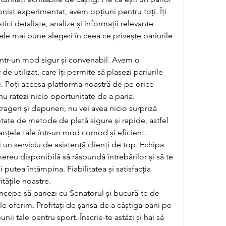
nist experimentat, avem opțiuni pentru toți. Îți 
ici detaliate, analize și informații relevante 
cele mai bune alegeri în ceea ce privește pariurile 
într-un mod sigur și convenabil. Avem o 
 de utilizat, care îți permite să plasezi pariurile 
i. Poți accesa platforma noastră de pe orice 
 nu ratezi nicio oportunitate de a paria.
rageri și depuneri, nu vei avea nicio surpriză 
tate de metode de plată sigure și rapide, astfel 
nanțele tale într-un mod comod și eficient.
i un serviciu de asistență clienți de top. Echipa 
ereu disponibilă să răspundă întrebărilor și să te 
 putea întâmpina. Fiabilitatea și satisfacția 
itățile noastre.
cepe să pariezi cu Senatorul și bucură-te de 
le oferim. Profitați de șansa de a câștiga bani pe 
nii tale pentru sport. Înscrie-te astăzi și hai să 