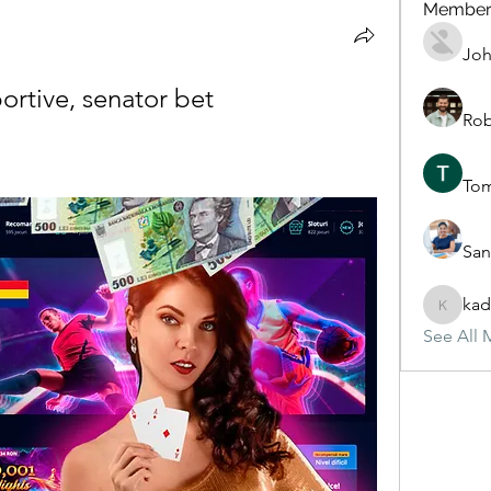
Member
Joh
portive, senator bet
Rob
To
San
kad
kadamra
See All 