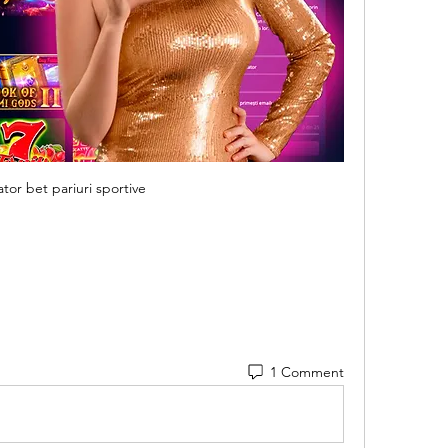
tor bet pariuri sportive
1 Comment