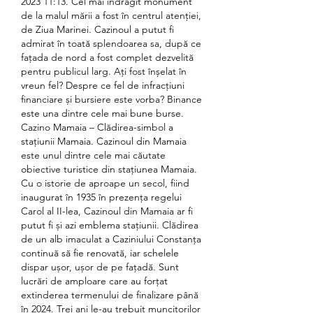
2023 11:13. Cel mai îndrăgit monument 
de la malul mării a fost în centrul atenției, 
de Ziua Marinei. Cazinoul a putut fi 
admirat în toată splendoarea sa, după ce 
fațada de nord a fost complet dezvelită 
pentru publicul larg. Ați fost înșelat în 
vreun fel? Despre ce fel de infracțiuni 
financiare și bursiere este vorba? Binance 
este una dintre cele mai bune burse. 
Cazino Mamaia – Clădirea-simbol a 
stațiunii Mamaia. Cazinoul din Mamaia 
este unul dintre cele mai căutate 
obiective turistice din stațiunea Mamaia. 
Cu o istorie de aproape un secol, fiind 
inaugurat în 1935 în prezența regelui 
Carol al II-lea, Cazinoul din Mamaia ar fi 
putut fi și azi emblema stațiunii. Clădirea 
de un alb imaculat a Caziniului Constanța 
continuă să fie renovată, iar schelele 
dispar ușor, ușor de pe fațadă. Sunt 
lucrări de amploare care au forțat 
extinderea termenului de finalizare până 
în 2024. Trei ani le-au trebuit muncitorilor 