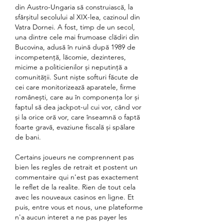
din Austro-Ungaria să construiască, la 
sfârșitul secolului al XIX-lea, cazinoul din 
Vatra Dornei. A fost, timp de un secol, 
una dintre cele mai frumoase clădiri din 
Bucovina, adusă în ruină după 1989 de 
incompetență, lăcomie, dezinteres, 
micime a politicienilor și neputință a 
comunității. Sunt niște softuri făcute de 
cei care monitorizează aparatele, firme 
românești, care au în componența lor și 
faptul să dea jackpot-ul cui vor, când vor 
și la orice oră vor, care înseamnă o faptă 
foarte gravă, evaziune fiscală și spălare 
de bani. 
Certains joueurs ne comprennent pas 
bien les regles de retrait et postent un 
commentaire qui n'est pas exactement 
le reflet de la realite. Rien de tout cela 
avec les nouveaux casinos en ligne. Et 
puis, entre vous et nous, une plateforme 
n'a aucun interet a ne pas payer les 