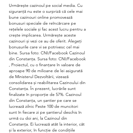
Urmărește cazinoul pe social media. Cu 
siguranță nu este o surpriză că cele mai 
bune cazinouri online promovează 
bonusuri speciale de reîncărcare pe 
rețelele sociale și fac acest lucru pentru a 
crește implicarea. Urmărește aceste 
cazinouri și vezi ce au de oferit. Alegeți 
bonusurile care vi se potrivesc cel mai 
bine. Sursa foto: CNI/Facebook Cazinoul 
din Constanța. Sursa foto: CNI/Facebook 
, Proiectul, cu o finanțare în valoare de 
aproape 90 de milioane de lei asigurată 
de Ministerul Dezvoltării, vizează 
consolidarea și reabilitarea Cazinoului din 
Constanța. În prezent, lucrările sunt 
finalizate în proporție de 57%. Cazinoul 
din Constanța, un șantier pe care se 
lucrează zilnic Peste 100 de muncitori 
sunt în fiecare zi pe șantierul deschis în 
urmă cu doi ani, la Cazinoul din 
Constanța. Ei lucrează atât la interior, cât 
și la exterior, în funcție de condițiile 