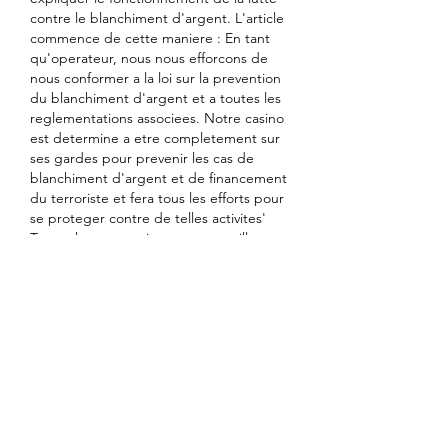
contre le blanchiment d'argent. L'article 
commence de cette maniere : En tant 
qu'operateur, nous nous efforcons de 
nous conformer a la loi sur la prevention 
du blanchiment d'argent et a toutes les 
reglementations associees. Notre casino 
est determine a etre completement sur 
ses gardes pour prevenir les cas de 
blanchiment d'argent et de financement 
du terroriste et fera tous les efforts pour 
se proteger contre de telles activites' 
Toutes les transactions sont surveillees 
et/ou examinees pour eviter le 
blanchiment d'argent. Nous pouvons 
suspendre, bloquer, fermer le compte 
du joueur et/ou retenir des fonds, 
conformement aux directives anti-
blanchiment pertinentes.
PlayAmo est un casino riche en contenu. 
Plus de 2000 jeux sont accessibles sur ce 
bookmarker. Et il y en a pour tous les 