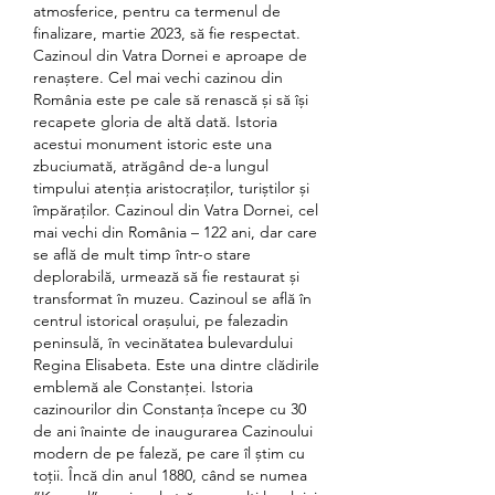
atmosferice, pentru ca termenul de 
finalizare, martie 2023, să fie respectat. 
Cazinoul din Vatra Dornei e aproape de 
renaștere. Cel mai vechi cazinou din 
România este pe cale să renască și să își 
recapete gloria de altă dată. Istoria 
acestui monument istoric este una 
zbuciumată, atrăgând de-a lungul 
timpului atenția aristocraților, turiștilor și 
împăraților. Cazinoul din Vatra Dornei, cel 
mai vechi din România – 122 ani, dar care 
se află de mult timp într-o stare 
deplorabilă, urmează să fie restaurat și 
transformat în muzeu. Cazinoul se află în 
centrul istorical orașului, pe falezadin 
peninsulă, în vecinătatea bulevardului 
Regina Elisabeta. Este una dintre clădirile 
emblemă ale Constanței. Istoria 
cazinourilor din Constanța începe cu 30 
de ani înainte de inaugurarea Cazinoului 
modern de pe faleză, pe care îl știm cu 
toții. Încă din anul 1880, când se numea 