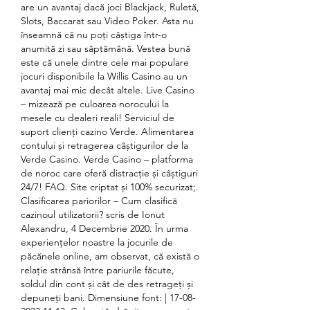
are un avantaj dacă joci Blackjack, Ruletă, 
Slots, Baccarat sau Video Poker. Asta nu 
înseamnă că nu poți câștiga într-o 
anumită zi sau săptămână. Vestea bună 
este că unele dintre cele mai populare 
jocuri disponibile la Willis Casino au un 
avantaj mai mic decât altele. Live Casino 
– mizează pe culoarea norocului la 
mesele cu dealeri reali! Serviciul de 
suport clienți cazino Verde. Alimentarea 
contului și retragerea câștigurilor de la 
Verde Casino. Verde Casino – platforma 
de noroc care oferă distracție și câștiguri 
24/7! FAQ. Site criptat și 100% securizat;. 
Clasificarea pariorilor – Cum clasifică 
cazinoul utilizatorii? scris de Ionut 
Alexandru, 4 Decembrie 2020. În urma 
experiențelor noastre la jocurile de 
păcănele online, am observat, că există o 
relație strânsă între pariurile făcute, 
soldul din cont și cât de des retrageți și 
depuneți bani. Dimensiune font: | 17-08-