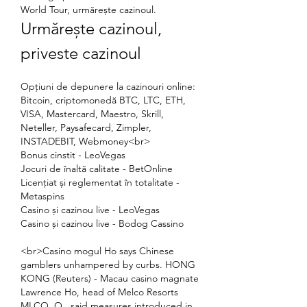
World Tour, urmărește cazinoul.
Urmărește cazinoul, 
priveste cazinoul
Opțiuni de depunere la cazinouri online: 
Bitcoin, criptomonedă BTC, LTC, ETH, 
VISA, Mastercard, Maestro, Skrill, 
Neteller, Paysafecard, Zimpler, 
INSTADEBIT, Webmoney<br>
Bonus cinstit - LeoVegas
Jocuri de înaltă calitate - BetOnline
Licențiat și reglementat în totalitate - 
Metaspins
Casino și cazinou live - LeoVegas
Casino și cazinou live - Bodog Cassino
<br>Casino mogul Ho says Chinese 
gamblers unhampered by curbs. HONG 
KONG (Reuters) - Macau casino magnate 
Lawrence Ho, head of Melco Resorts 
MLCO. O , said measures introduced in 