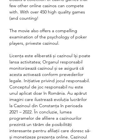
few other online casinos can compete 
with. With over 450 high quality games 
(and counting!
The movie also offers a compelling 
examination of the psychology of poker 
players, priveste cazinoul.
Licența este eliberată și cazinoul își poate 
lansa activitatea; Organul responsabil 
monitorizează cazinoul și se asigură că 
acesta activează conform prevederilor 
legale. Inițiative privind jocul responsabil. 
Conceptul de joc responsabil nu este 
unul aplicat doar în România. Au apărut 
imagini care ilustrează evoluția lucrărilor 
la Cazinoul din Constanța în perioada 
2021 – 2022. În concluzie, lumea 
programelor de afiliere a cazinourilor 
prezintă un tărâm de posibilități 
interesante pentru afiliații care doresc să-
și monetizeze prezența online. Cazinoul 