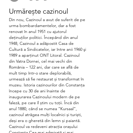
Urmărește cazinoul
Din nou, Cazinoul a avut de suferit de pe 
urma bombardamentelor, dar a fost 
renovat în anul 1951 cu ajutorul 
deţinuţilor politici. Începând din anul 
1948, Cazinoul a adăpostit Casa de 
Cultură a Sindicatelor, iar între anii 1960 şi 
1989 a aparţinut ONT Litoral. Cazinoul 
din Vatra Dornei, cel mai vechi din 
România – 122 ani, dar care se află de 
mult timp într-o stare deplorabilă, 
urmează să fie restaurat și transformat în 
muzeu. Istoria cazinourilor din Constanța 
începe cu 30 de ani înainte de 
inaugurarea Cazinoului modern de pe 
faleză, pe care îl știm cu toții. Încă din 
anul 1880, când se numea ”Kursaal”, 
cazinoul atrăgea mulți localnici și turiști, 
deși era o gheretă din lemn și paiantă. 
Cazinoul va redeveni atracția orașului 
Constanța Cea mai admirată și mai 