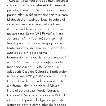
”Kursaal”, cazinoul atrăgea mulți localnici 
și turiști, deși era o gheretă din lemn și 
paiantă. Filmul urmărește povestea unor 
părinți aflați în dificultăți financiare și care 
își deschid un cazinou ilegal în subsolul 
casei lor, pentru a face rost de bani. 
Atunci când fiica lor este acceptată la 
universitate, Scott (Will Ferrell) și Kate 
Johansen (Amy Poehler) sunt cei mai 
fericiți părinți și doresc să sprijine din 
toate punctele de. Din nou, Cazinoul a 
avut de suferit de pe urma 
bombardamentelor, dar a fost renovat în 
anul 1951 cu ajutorul deţinuţilor politici. 
Începând din anul 1948, Cazinoul a 
adăpostit Casa de Cultură a Sindicatelor, 
iar între anii 1960 şi 1989 a aparţinut ONT 
Litoral. Una dintre clădirile emblematice 
ale Eforiei, alături de Hotelul Movilă, 
Hotelul Belona sau Hotelul Europa, 
Cazinoul își începe istoria în anii 1930.  Un 
exito doble para el belga porque este 
domingo partira como lider de la ronda 