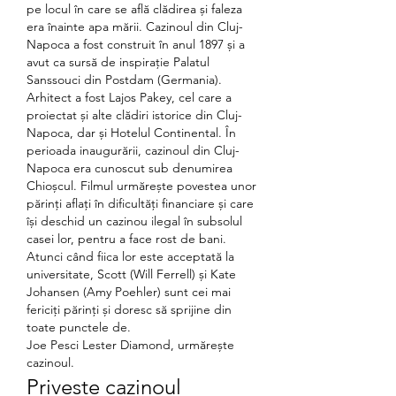
pe locul în care se află clădirea și faleza 
era înainte apa mării. Cazinoul din Cluj-
Napoca a fost construit în anul 1897 și a 
avut ca sursă de inspirație Palatul 
Sanssouci din Postdam (Germania). 
Arhitect a fost Lajos Pakey, cel care a 
proiectat și alte clădiri istorice din Cluj-
Napoca, dar și Hotelul Continental. În 
perioada inaugurării, cazinoul din Cluj-
Napoca era cunoscut sub denumirea 
Chioșcul. Filmul urmărește povestea unor 
părinți aflați în dificultăți financiare și care 
își deschid un cazinou ilegal în subsolul 
casei lor, pentru a face rost de bani. 
Atunci când fiica lor este acceptată la 
universitate, Scott (Will Ferrell) și Kate 
Johansen (Amy Poehler) sunt cei mai 
fericiți părinți și doresc să sprijine din 
toate punctele de. 
Joe Pesci Lester Diamond, urmărește 
cazinoul.
Priveste cazinoul