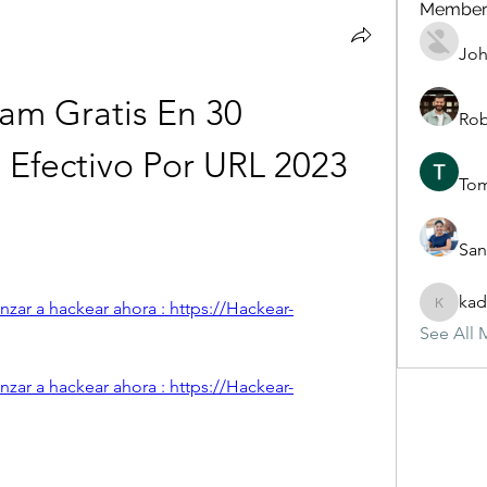
Member
Joh
am Gratis En 30 
Rob
Efectivo Por URL 2023 
To
San
kad
enzar a hackear ahora : https://Hackear-
kadamra
See All 
enzar a hackear ahora : https://Hackear-