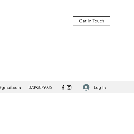
Get In Touch
Log In
@gmail.com
07393079086