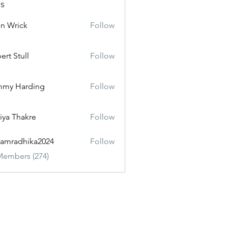
s
n Wrick
Follow
ert Stull
Follow
mmy Harding
Follow
iya Thakre
Follow
amradhika2024
Follow
dhika2024
Members (274)