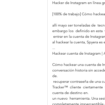
Hacker de Instagram en línea gra
[100% de trabajo] Cómo hackear
allí mayo ser toneladas de  tecn
embargo los  definido en esta  v
 entrar en la cuenta de Instagram de alguien. Si  no  deseo cualquier  problemas 
al hackear la cuenta, Spyera es 
...
Hackear cuenta de Instagram | 
Cómo hackear una cuenta de Ins
conversación historia sin accede
de.
 recuperar contraseña de una cuenta de Instagram de destino. Con FB-
Tracker™  cliente  ciertamente  
cuenta de destino en.
un nuevo  herramienta. Una sesió
completamente imperceptible a 