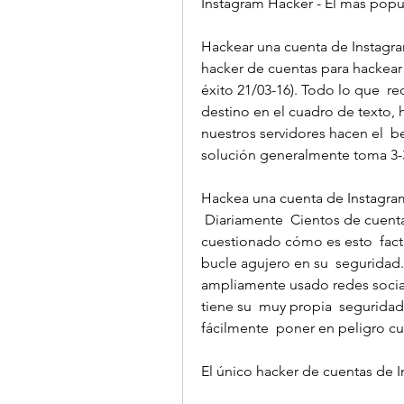
Instagram Hacker - El más popula
Hackear una cuenta de Instagram.
hacker de cuentas para hackear 
éxito 21/03-16). Todo lo que  re
destino en el cuadro de texto, h
nuestros servidores hacen el  be
solución generalmente toma 3-
Hackea una cuenta de Instagram
 Diariamente  Cientos de cuentas de Instagram son pirateadas. Nunca  
cuestionado cómo es esto  facti
bucle agujero en su  seguridad
ampliamente usado redes social
tiene su  muy propia  seguridad 
fácilmente  poner en peligro cu
El único hacker de cuentas de I