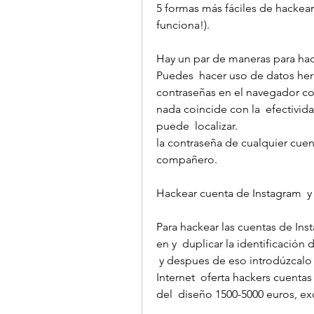
5 formas más fáciles de hackear
funciona!).
Hay un par de maneras para hac
Puedes  hacer uso de datos her
contraseñas en el navegador co
nada coincide con la  efectivida
puede  localizar.
la contraseña de cualquier cuent
compañero.
Hackear cuenta de Instagram  y
Para hackear las cuentas de Insta
en y  duplicar la identificación 
 y despues de eso introdúzcalo en  paquete  dado en él. A veces  sitios de 
Internet  oferta hackers cuentas
del  diseño 1500-5000 euros, exce