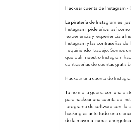
Hackear cuenta de Instagram - G
La piratería de Instagram es  j
Instagram  pide años  así como
 experiencia y  experiencia a Instagrams  instalaciones. Hackear cuentas de 
Instagram y las contraseñas de 
 requiriendo  trabajo. Somos un equipo de  programa de software  aprendices  
que pulir nuestro Instagram ha
contraseñas de cuentas gratis 
Hackear una cuenta de Instag
Tú no ir a la guerra con una pist
para hackear una cuenta de Ins
 programa de software con  la corriente  empresas como GBU SQL Query. El 
hacking es ante todo una cienci
de la mayoría  ramas energéti